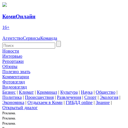
КомиОнлайн
16+
Агентство
Сервисы
Команда
Новости
Интервью
Репортажи
Обзоры
Полезно знать
Комментарии
Фотовзгляд
Видеовзгляд
Бизнес
|
Климат
|
Криминал
|
Культура
|
Наука
|
Общество
|
Политика
|
Происшествия
|
Развлечения
|
Спорт
|
Экология
|
Экономика
|
Отдыхаем в Коми
|
ГИБДД online
|
Знание
|
Открытый диалог
Реклама.
Реклама.
Реклама.