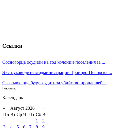
Ссылки
Сосногорца осудили на год колонии-поселения за ...
Экс-руководителя администрации Троицко-Печорска ...
Сыктывкарца будут судить за убийство пропавшей ...
Реклама.
Календарь
«
Август 2026
»
Пн
Вт
Ср
Чт
Пт
Сб
Вс
1
2
3
4
5
6
7
8
9