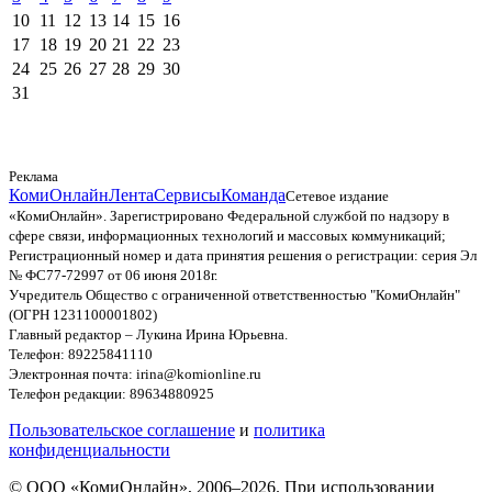
10
11
12
13
14
15
16
17
18
19
20
21
22
23
24
25
26
27
28
29
30
31
Реклама
КомиОнлайн
Лента
Сервисы
Команда
Сетевое издание
«КомиОнлайн». Зарегистрировано Федеральной службой по надзору в
сфере связи, информационных технологий и массовых коммуникаций;
Регистрационный номер и дата принятия решения о регистрации: серия Эл
№ ФС77-72997 от 06 июня 2018г.
Учредитель Общество с ограниченной ответственностью "КомиОнлайн"
(ОГРН 1231100001802)
Главный редактор – Лукина Ирина Юрьевна.
Телефон: 89225841110
Электронная почта: irina@komionline.ru
Телефон редакции: 89634880925
Пользовательское соглашение
и
политика
конфиденциальности
© ООО «КомиОнлайн», 2006–2026. При использовании