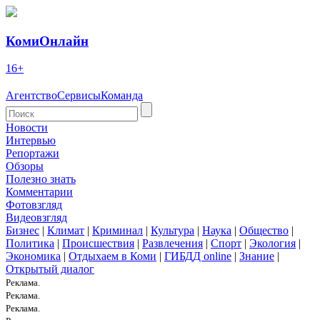
КомиОнлайн
16+
Агентство
Сервисы
Команда
Новости
Интервью
Репортажи
Обзоры
Полезно знать
Комментарии
Фотовзгляд
Видеовзгляд
Бизнес
|
Климат
|
Криминал
|
Культура
|
Наука
|
Общество
|
Политика
|
Происшествия
|
Развлечения
|
Спорт
|
Экология
|
Экономика
|
Отдыхаем в Коми
|
ГИБДД online
|
Знание
|
Открытый диалог
Реклама.
Реклама.
Реклама.