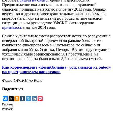
которые
пришли на смену
героину и дезоморфину.
Предположение оказалось верным - волна отравлений
спайсами пришлась на вторую половину 2013 года. Однако
ведомство и другие правоохранительные органы не сумели
выработать алгоритм действий по профилактике опасной
ситуации, в чем руководство УФСКН чистосердечно
призналось
в начале 2014 года.
Сейчас курительные смеси распространяются по республике с
невероятной быстротой, причем если раньше большее их
количество фиксировалось в Сыктывкаре, то сейчас они
добрались и до Ухты, Усинска, Печоры. В этом году ситуация
ухудшилась: было зафиксировано 501 преступление, из
незаконного оборота было изъято 8,2 килограмма смесей.
Как корреспондент «КомиОнлайна» устраивался на работу
распространителем наркотиков
Фото УФСКН по Коми
Поделиться
Реклама.
Реклама.