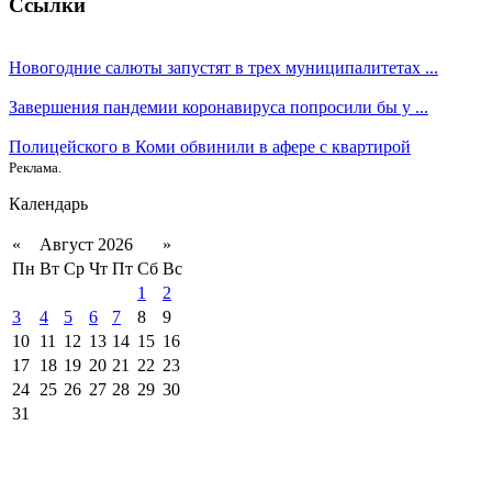
Ссылки
Новогодние салюты запустят в трех муниципалитетах ...
Завершения пандемии коронавируса попросили бы у ...
Полицейского в Коми обвинили в афере с квартирой
Реклама.
Календарь
«
Август 2026
»
Пн
Вт
Ср
Чт
Пт
Сб
Вс
1
2
3
4
5
6
7
8
9
10
11
12
13
14
15
16
17
18
19
20
21
22
23
24
25
26
27
28
29
30
31