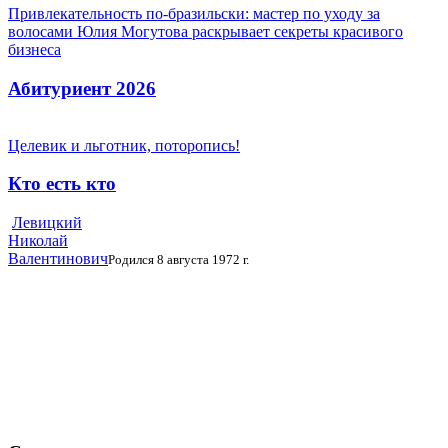
Привлекательность по-бразильски: мастер по уходу за
волосами Юлия Могутова раскрывает секреты красивого
бизнеса
Абитуриент 2026
Целевик и льготник, поторопись!
Кто есть кто
Левицкий
Николай
Валентинович
Родился 8 августа 1972 г.