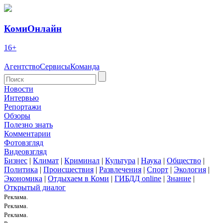
КомиОнлайн
16+
Агентство
Сервисы
Команда
Новости
Интервью
Репортажи
Обзоры
Полезно знать
Комментарии
Фотовзгляд
Видеовзгляд
Бизнес
|
Климат
|
Криминал
|
Культура
|
Наука
|
Общество
|
Политика
|
Происшествия
|
Развлечения
|
Спорт
|
Экология
|
Экономика
|
Отдыхаем в Коми
|
ГИБДД online
|
Знание
|
Открытый диалог
Реклама.
Реклама.
Реклама.