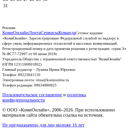
31
Реклама
КомиОнлайн
Лента
Сервисы
Команда
Сетевое издание
«КомиОнлайн». Зарегистрировано Федеральной службой по надзору в
сфере связи, информационных технологий и массовых коммуникаций;
Регистрационный номер и дата принятия решения о регистрации: серия Эл
№ ФС77-72997 от 06 июня 2018г.
Учредитель Общество с ограниченной ответственностью "КомиОнлайн"
(ОГРН 1231100001802)
Главный редактор – Лукина Ирина Юрьевна.
Телефон: 89225841110
Электронная почта: irina@komionline.ru
Телефон редакции: 89634880925
Пользовательское соглашение
и
политика
конфиденциальности
© ООО «КомиОнлайн», 2006–2026. При использовании
материалов сайта обязательна ссылка на источник.
Не предназначено для лиц моложе 16 лет