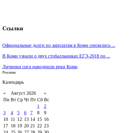
Ссылки
Официальные долги по зарплатам в Коми снизились ...
В Коми узнали о двух стобалльниках ЕГЭ-2018 по ...
Личинки сига наводнили реки Коми
Реклама.
Календарь
«
Август 2026
»
Пн
Вт
Ср
Чт
Пт
Сб
Вс
1
2
3
4
5
6
7
8
9
10
11
12
13
14
15
16
17
18
19
20
21
22
23
24
25
26
27
28
29
30