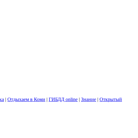
ка
|
Отдыхаем в Коми
|
ГИБДД online
|
Знание
|
Открытый