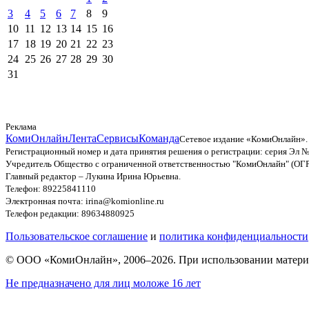
3
4
5
6
7
8
9
10
11
12
13
14
15
16
17
18
19
20
21
22
23
24
25
26
27
28
29
30
31
Реклама
КомиОнлайн
Лента
Сервисы
Команда
Сетевое издание «КомиОнлайн».
Регистрационный номер и дата принятия решения о регистрации: серия Эл №
Учредитель Общество с ограниченной ответственностью "КомиОнлайн" (ОГ
Главный редактор – Лукина Ирина Юрьевна.
Телефон: 89225841110
Электронная почта: irina@komionline.ru
Телефон редакции: 89634880925
Пользовательское соглашение
и
политика конфиденциальности
© ООО «КомиОнлайн», 2006–2026. При использовании материал
Не предназначено для лиц моложе 16 лет