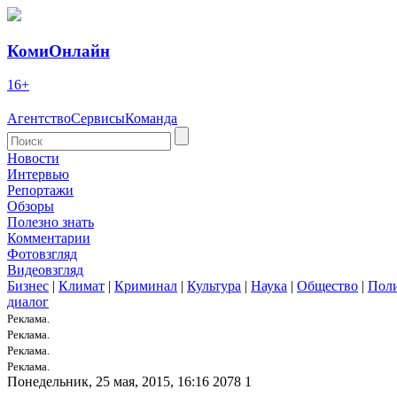
КомиОнлайн
16+
Агентство
Сервисы
Команда
Новости
Интервью
Репортажи
Обзоры
Полезно знать
Комментарии
Фотовзгляд
Видеовзгляд
Бизнес
|
Климат
|
Криминал
|
Культура
|
Наука
|
Общество
|
Пол
диалог
Реклама.
Реклама.
Реклама.
Реклама.
Понедельник, 25 мая, 2015, 16:16
2078
1