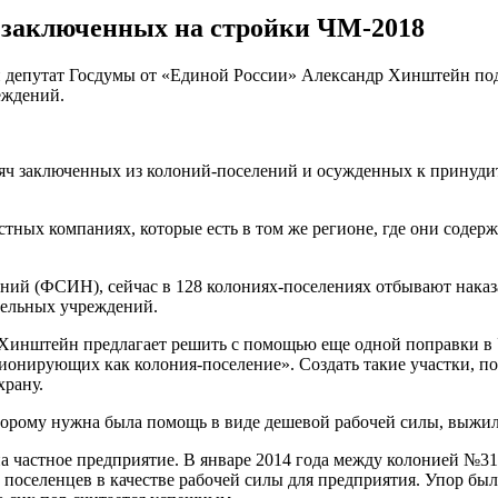
 заключенных на стройки ЧМ-2018
 и депутат Госдумы от «Единой России» Александр Хинштейн под
еждений.
ысяч заключенных из колоний-поселений и осужденных к принуди
стных компаниях, которые есть в том же регионе, где они содер
й (ФСИН), сейчас в 128 колониях-поселениях отбывают наказан
тельных учреждений.
Хинштейн предлагает решить с помощью еще одной поправки в У
нирующих как колония-поселение». Создать такие участки, по 
храну.
орому нужна была помощь в виде дешевой рабочей силы, выжил
на частное предприятие. В январе 2014 года между колонией 
 поселенцев в качестве рабочей силы для предприятия. Упор бы