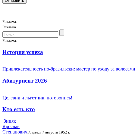
Реклама.
Реклама.
Реклама.
История успеха
Привлекательность по-бразильски: мастер по уходу за волоса
Абитуриент 2026
Целевик и льготник, поторопись!
Кто есть кто
Зиняк
Ярослав
Степанович
Родился 7 августа 1952 г.