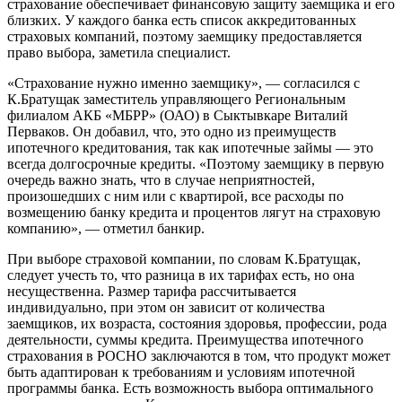
страхование обеспечивает финансовую защиту заемщика и его
близких. У каждого банка есть список аккредитованных
страховых компаний, поэтому заемщику предоставляется
право выбора, заметила специалист.
«Страхование нужно именно заемщику», — согласился с
К.Братущак заместитель управляющего Региональным
филиалом АКБ «МБРР» (ОАО) в Сыктывкаре Виталий
Перваков. Он добавил, что, это одно из преимуществ
ипотечного кредитования, так как ипотечные займы — это
всегда долгосрочные кредиты. «Поэтому заемщику в первую
очередь важно знать, что в случае неприятностей,
произошедших с ним или с квартирой, все расходы по
возмещению банку кредита и процентов лягут на страховую
компанию», — отметил банкир.
При выборе страховой компании, по словам К.Братущак,
следует учесть то, что разница в их тарифах есть, но она
несущественна. Размер тарифа рассчитывается
индивидуально, при этом он зависит от количества
заемщиков, их возраста, состояния здоровья, профессии, рода
деятельности, суммы кредита. Преимущества ипотечного
страхования в РОСНО заключаются в том, что продукт может
быть адаптирован к требованиям и условиям ипотечной
программы банка. Есть возможность выбора оптимального