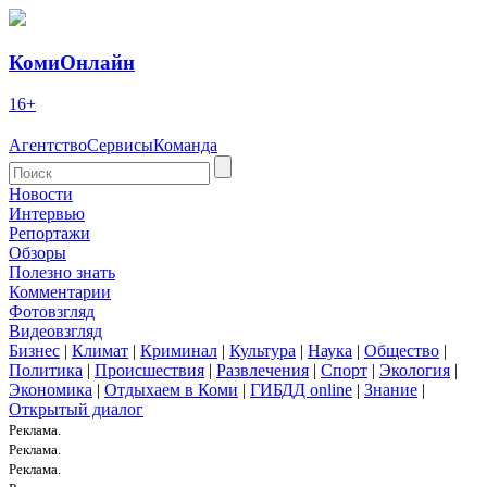
КомиОнлайн
16+
Агентство
Сервисы
Команда
Новости
Интервью
Репортажи
Обзоры
Полезно знать
Комментарии
Фотовзгляд
Видеовзгляд
Бизнес
|
Климат
|
Криминал
|
Культура
|
Наука
|
Общество
|
Политика
|
Происшествия
|
Развлечения
|
Спорт
|
Экология
|
Экономика
|
Отдыхаем в Коми
|
ГИБДД online
|
Знание
|
Открытый диалог
Реклама.
Реклама.
Реклама.