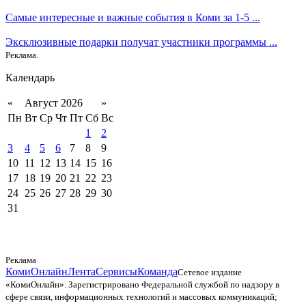
Самые интересные и важные события в Коми за 1-5 ...
Эксклюзивные подарки получат участники программы ...
Реклама.
Календарь
«
Август 2026
»
Пн
Вт
Ср
Чт
Пт
Сб
Вс
1
2
3
4
5
6
7
8
9
10
11
12
13
14
15
16
17
18
19
20
21
22
23
24
25
26
27
28
29
30
31
Реклама
КомиОнлайн
Лента
Сервисы
Команда
Сетевое издание
«КомиОнлайн». Зарегистрировано Федеральной службой по надзору в
сфере связи, информационных технологий и массовых коммуникаций;