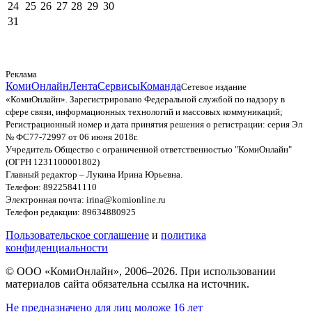
24
25
26
27
28
29
30
31
Реклама
КомиОнлайн
Лента
Сервисы
Команда
Сетевое издание
«КомиОнлайн». Зарегистрировано Федеральной службой по надзору в
сфере связи, информационных технологий и массовых коммуникаций;
Регистрационный номер и дата принятия решения о регистрации: серия Эл
№ ФС77-72997 от 06 июня 2018г.
Учредитель Общество с ограниченной ответственностью "КомиОнлайн"
(ОГРН 1231100001802)
Главный редактор – Лукина Ирина Юрьевна.
Телефон: 89225841110
Электронная почта: irina@komionline.ru
Телефон редакции: 89634880925
Пользовательское соглашение
и
политика
конфиденциальности
© ООО «КомиОнлайн», 2006–2026. При использовании
материалов сайта обязательна ссылка на источник.
Не предназначено для лиц моложе 16 лет