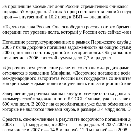
За прошедшие восемь лет долг России стремительно снижался. 
порядка 55 млрд долл. Из них 5 проц составляет внешний госуд
проц — внутренний и 10,2 проц к ВВП — внешний/.
«То, что сделала Россия. Она освободила россиян от это бреме
операции тот уровень долга, который у России есть сейчас «не 
Погашение реструктурированных в рамках Парижского клуба до
2005 г была досрочно погашена задолженность на общую сумму
2006 г, погашен остаток данной категории долга. Общая эконо
погашение в 2006 г из этой суммы дало 7,7 млрд долл.
«Досрочное осуществление расчетов со странами-кредиторами
отмечается в заявлении Минфина. «Досрочное погашение всей 
международного авторитета России как государства со значи
конкретными мерами политики улучшить инвестиционный клима
Завершение досрочных выплат клубу в размере остатка долга в
«коммерческой» задолженности б.СССР. Однако, уже в начале с
600 млн долл. В 2002 г на еврооблигации уже были обменены об
которые не являются членами клуба, в размере 3-4 млрд долл.
Средства, сэкономленные в результате досрочного погашения д
2008 г — 1,1 млрд долл, в 2009 г — 1 млрд долл. В 2007-2009
в том числе в 2007 г — 14,8 млрд руб, 12,9 млрд руб — в 2008