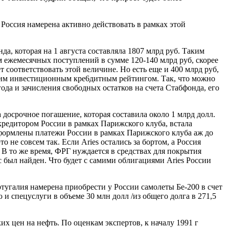
 Россия намерена активно действовать в рамках этой
, которая на 1 августа составляла 1807 млрд руб. Таким
ом ежемесячных поступлений в сумме 120-140 млрд руб, скорее
ет соответствовать этой величине. Но есть еще и 400 млрд руб,
ким инвестиционным кре6дитным рейтингом. Так, что можно
года и зачисления свободных остатков на счета Стабфонда, его
досрочное погашение, которая составила около 1 млрд долл.
 кредитором России в рамках Парижского клуба, встала
еоформлены платежи России в рамках Парижского клуба аж до
о не совсем так. Если Aries остались за бортом, а Россия
. В то же время, ФРГ нуждается в средствах для покрытия
 был найден. Что будет с самими облигациями Aries России
тугалия намерена приобрести у России самолеты Бе-200 в счет
 спецуслуги в объеме 30 млн долл /из общего долга в 271,5
х цен на нефть. По оценкам экспертов, к началу 1991 г