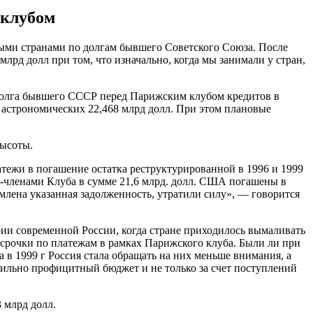
 клубом
тыми странами по долгам бывшего Советского Союза. После
лрд долл при том, что изначально, когда мы занимали у стран,
к долга бывшего СССР перед Парижским клубом кредитов в
а астрономических 22,468 млрд долл. При этом плановые
высоты.
латежи в погашение остатка реструктурированной в 1996 и 1999
ми-членами Клуба в сумме 21,6 млрд. долл. США погашены в
млена указанная задолженность, утратили силу», — говорится
ории современной России, когда стране приходилось вымаливать
тсрочки по платежам в рамках Парижского клуба. Были ли при
в 1999 г Россия стала обращать на них меньше внимания, а
абильно профицитный бюджет и не только за счет поступлений
 млрд долл.