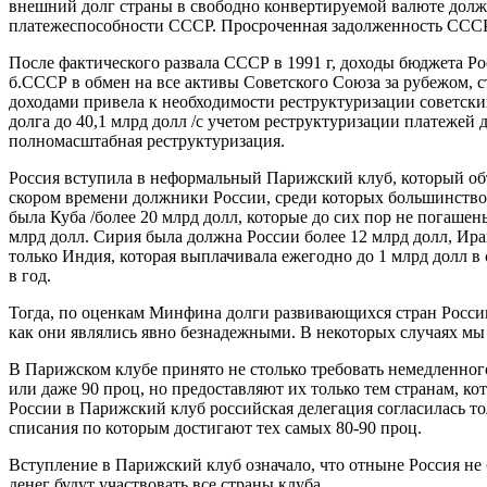
внешний долг страны в свободно конвертируемой валюте долж
платежеспособности СССР. Просроченная задолженность СССР, н
После фактического развала СССР в 1991 г, доходы бюджета Ро
б.СССР в обмен на все активы Советского Союза за рубежом
доходами привела к необходимости реструктуризации советски
долга до 40,1 млрд долл /с учетом реструктуризации платежей 
полномасштабная реструктуризация.
Россия вступила в неформальный Парижский клуб, который объе
скором времени должники России, среди которых большинство
была Куба /более 20 млрд долл, которые до сих пор не погашен
млрд долл. Сирия была должна России более 12 млрд долл, Ира
только Индия, которая выплачивала ежегодно до 1 млрд долл в
в год.
Тогда, по оценкам Минфина долги развивающихся стран России
как они являлись явно безнадежными. В некоторых случаях м
В Парижском клубе принято не столько требовать немедленного
или даже 90 проц, но предоставляют их только тем странам, 
России в Парижский клуб российская делегация согласилась т
списания по которым достигают тех самых 80-90 проц.
Вступление в Парижский клуб означало, что отныне Россия не 
денег будут участвовать все страны клуба.