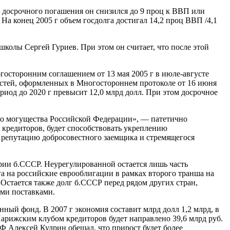
о досрочного погашения он снизился до 9 проц к ВВП или
На конец 2005 г объем госдолга достигал 14,2 проц ВВП /4,1
школы Сергей Гуриев. При этом он считает, что после этой
госторонним соглашением от 13 мая 2005 г в июле-августе
ностей, оформленных в Многостороннем протоколе от 16 июня
риод до 2020 г превысит 12,0 млрд долл. При этом досрочное
го могущества Российской Федерации», — патетично
 кредиторов, будет способствовать укреплению
 репутацию добросовестного заемщика и стремящегося
ории б.СССР. Неурегулированной остается лишь часть
га на российские еврооблигации в рамках второго транша на
 Остается также долг б.СССР перед рядом других стран,
ыми поставками.
нный фонд. В 2007 г экономия составит млрд долл 1,2 млрд, в
Парижским клубом кредиторов будет направлено 39,6 млрд руб.
 РФ Алексей Кудрин обещал, что прирост будет более