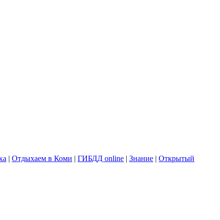
ка
|
Отдыхаем в Коми
|
ГИБДД online
|
Знание
|
Открытый