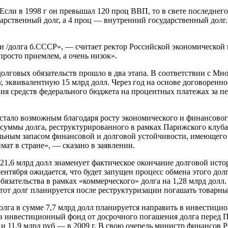
Если в 1998 г он превышал 120 проц ВВП, то в свете последнег
арственный долг, а 4 проц — внутренний государственный долг. 
ни /долга б.СССР», — считает ректор Российской экономической 
просто приемлем, а очень низок».
лговых обязательств прошло в два этапа. В соответствии с Мно
, эквивалентную 15 млрд долл. Через год на основе договорен
мия средств федерального бюджета на процентных платежах за пе
 стало возможным благодаря росту экономического и финансово
суммы долга, реструктурированного в рамках Парижского клуба
тельным запасом финансовой и долговой устойчивости, имеющего
т в стране», — сказано в заявлении.
 21,6 млрд долл знаменует фактическое окончание долговой ист
ентября ожидается, что будет запущен процесс обмена этого дол
язательства в рамках «коммерческого» долга на 1,28 млрд долл.
 Этот долг планируется после реструктуризации погашать товарн
олга в сумме 7,7 млрд долл планируется направить в инвестицио
 г в инвестиционный фонд от досрочного погашения долга перед 
 г и 11,9 млрд руб — в 2009 г. В свою очередь министр финансов