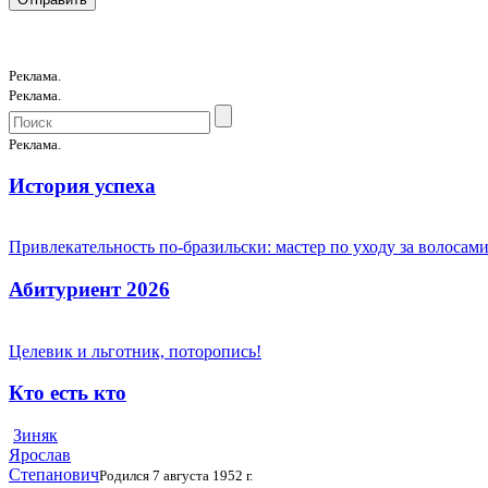
Реклама.
Реклама.
Реклама.
История успеха
Привлекательность по-бразильски: мастер по уходу за волоса
Абитуриент 2026
Целевик и льготник, поторопись!
Кто есть кто
Зиняк
Ярослав
Степанович
Родился 7 августа 1952 г.