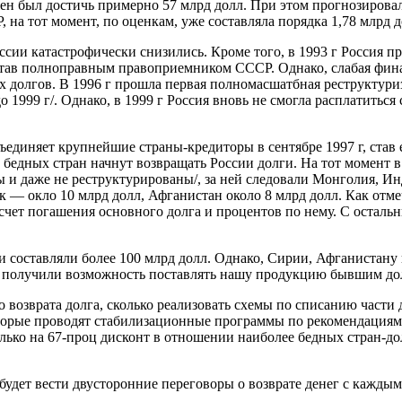
ен был достичь примерно 57 млрд долл. При этом прогнозирова
а тот момент, по оценкам, уже составляла порядка 1,78 млрд д
ссии катастрофически снизились. Кроме того, в 1993 г Россия п
, став полноправным правоприемником СССР. Однако, слабая фи
х долгов. В 1996 г прошла первая полномасшатбная реструктури
до 1999 г/. Однако, в 1999 г Россия вновь не смогла расплатить
диняет крупнейшие страны-кредиторы в сентябре 1997 г, став ег
 бедных стран начнут возвращать России долги. На тот момент
ы и даже не реструктурированы/, за ней следовали Монголия, Ин
к — окло 10 млрд долл, Афганистан около 8 млрд долл. Как отм
 счет погашения основного долга и процентов по нему. С осталь
 составляли более 100 млрд долл. Однако, Сирии, Афганистану
ы получили возможность поставлять нашу продукцию бывшим до
 возврата долга, сколько реализовать схемы по списанию части
которые проводят стабилизационные программы по рекомендация
олько на 67-проц дисконт в отношении наиболее бедных стран-д
будет вести двусторонние переговоры о возврате денег с каждым