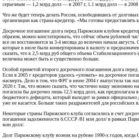
серьезным — 1,2 млрд долл — в 2007 г, 1.1 млрд долл — в 2008 
Что же будет теперь делать Россия, освободившись от долговы
организации как страна-кредитор. «Мы готовы предоставлять 
Досрочное погашение долга перед Парижским клубом кредиторов
образом, можно констатировать, что сейчас объем рублевой ча
все он восстановится за 3-4 месяца до величин начала августа.
которые в июле были конвертированы в валюту и предназначе
сказать, что к 2,5 млрд руб общего объема Стабилизационного 
величина может быть и существенно больше.
Особой приметой второго досрочного поагашения долга перед П
Если в 2005 г кредиторов удалось «уломать» на досрочное пог
насмерть. Дело в том, что ФРГ в июне 2004 г выпустила так н
2020 г. Так, что можно сказать, что частично нашу экономию на
погасила бы досрочно лишь 12,5 млрд долл, как предполагала в
бюджетного дефицита, который выходит за рамки официально д
уже не касается. Больше таких раздражителей для российских 
Некоторые страны Парижского клуба согласились в счет досроч
погашения задолженности б.СССР /81 млн долл/ в рамках Пари
млн долл/.
Долг Парижскому клубу возник на рубеже 1990-х годов, когда 