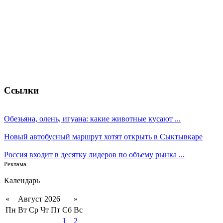
Ссылки
Обезьяна, олень, игуана: какие животные кусают ...
Новый автобусный маршрут хотят открыть в Сыктывкаре
Россия входит в десятку лидеров по объему рынка ...
Реклама.
Календарь
«
Август 2026
»
Пн
Вт
Ср
Чт
Пт
Сб
Вс
1
2