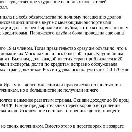
лось существенное ухудшение основных показателей
олл.
риняла на себя обязательства по полному погашению долгов
нансовая дисциплина вкупе с мелеющими экспортными
зации долга перед Парижским клубом, которая подняла планку
ся с кредиторами Парижского клуба и была проведена еще одна
о 19-м членом. Тогда правительство сразу же объявило, что в
 в должниках Москвы числилось более 50 стран. Крупнейшим
дия и Вьетнам, долг каждой из этих стран приближался к 20
ечали эксперты, долги по кредитам исправно обслуживала
ных стран-должников России удавалось получать по 150-170 млн
 и Ираку мы долги уже списали практически полностью, так
лжникам, но в большинстве не получили ничего.
 долгов наименее развитым странам. Скидки доходят до 80 проц
м МВФ. В ходе предварительных переговоров о вступлении
олжников. Исключение составляют военные долги, процент
 из своих должником. Вместо этого в переговорах о возврате