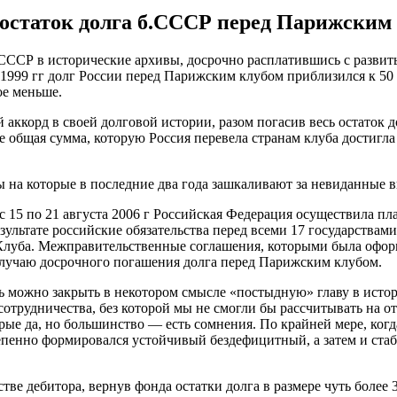
 остаток долга б.СССР перед Парижским
б.СССР в исторические архивы, досрочно расплатившись с разви
1999 гг долг России перед Парижским клубом приблизился к 50 м
ое меньше.
й аккорд в своей долговой истории, разом погасив весь остато
е общая сумма, которую Россия перевела странам клуба достигл
ны на которые в последние два года зашкаливают за невиданные 
 с 15 по 21 августа 2006 г Российская Федерация осуществила п
езультате российские обязательства перед всеми 17 государства
 Клуба. Межправительственные соглашения, которыми была офор
лучаю досрочного погашения долга перед Парижским клубом.
ерь можно закрыть в некотором смысле «постыдную» главу в ист
трудничества, без которой мы не смогли бы рассчитывать на о
 да, но большинство — есть сомнения. По крайней мере, когда 
степенно формировался устойчивый бездефицитный, а затем и ст
ве дебитора, вернув фонда остатки долга в размере чуть более 3