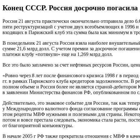
Конец СССР. Россия досрочно погасила
Россия 21 августа практически окончательно отправила дело 
пяти реструктуризаций с учетом двух всеобъемлющих в 1996 и 
входящих в Парижский клуб эта сумма была как минимум в тр
В понедельник 21 августа Россия взяла наиболее внушительны
сумме 21,6 млрд долл. С учетом премии за досрочное погашени
платежи клубу «потянули» еще на 1,269 млрд долл.
Все это было заплачено за счет нефтяных ресурсов России, це
«Ровно через 8 лет после финансового кризиса 1998 г в период
гг. в рамках Парижского клуба кредиторов задолженности. В р
полном объеме и Россия более не является страной-дебитором
в заявлении Министерства финансов РФ, опубликованном по с
Действительно, это знаковое событие для России, так как теп
у Международного валютного фонда согласование программы со
этом рецепты МВФ нужными и полезными для страны. Некоторые
потом и вовсе престала следовать, экономика стала расти, по
от благоприятной конъюнктуры.
В начале 2005 г РФ также прекратила отношения с МВФ в качест