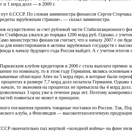
г и 1 млрд долл — в 2009 г.
х пут б.СССР. По словам замминистра финансов Сергея Сторчака
кредиты зарубежным странам», — сказал замминистра.
 осуществлено за счет рублевой части Стабилизационного фонда
сти Стабфонда ужался до порядка 1200 млрд руб. Однако, с учет
 Само министерство финансов считает, что к началу 2007 г он буд
ны для инвестирования в активы зарубежных государств с высо
фонда к началу будущего года Россия выйдет. А с учетом итогов 
арижским клубом кредиторов в 2006 г стала выплата премии за 
ашение по номиналу, то в этом году Германия, являясь основным
азываемые облигации Aries на 5 млрд евро, в которые были пер
 процентах в размере 7,7 млрд долл оплатила Германия. Однако эт
 начале, то экономия на процентах не превысила бы 4 млрд долл
озволенных 3 проц уже в течение ряда лет. Поэтому компромисс
властей появиться не может в принципе.
ного погашения принять товарные поставки из России. Так, Пор
жского клуба, а Финляндия — высокотехнологичную продукцию и
СССР окончательно пал жертвой «холодной войны» на фоне низки