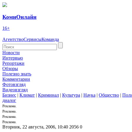
КомиОнлайн
16+
Агентство
Сервисы
Команда
Новости
Интервью
Репортажи
Обзоры
Полезно знать
Комментарии
Фотовзгляд
Видеовзгляд
Бизнес
|
Климат
|
Криминал
|
Культура
|
Наука
|
Общество
|
Пол
диалог
Реклама.
Реклама.
Реклама.
Реклама.
Вторник, 22 августа, 2006, 10:40
2056
0