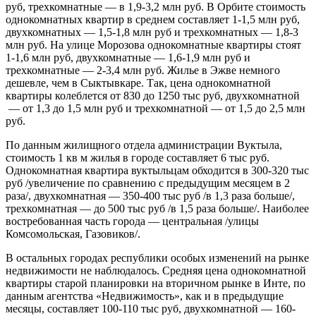
руб, трехкомнатные — в 1,9-3,2 млн руб. В Орбите стоимость
однокомнатных квартир в среднем составляет 1-1,5 млн руб,
двухкомнатных — 1,5-1,8 млн руб и трехкомнатных — 1,8-3
млн руб. На улице Морозова однокомнатные квартиры стоят
1-1,6 млн руб, двухкомнатные — 1,6-1,9 млн руб и
трехкомнатные — 2-3,4 млн руб. Жилье в Эжве немного
дешевле, чем в Сыктывкаре. Так, цена однокомнатной
квартиры колеблется от 830 до 1250 тыс руб, двухкомнатной
— от 1,3 до 1,5 млн руб и трехкомнатной — от 1,5 до 2,5 млн
руб.
По данным жилищного отдела администрации Вуктыла,
стоимость 1 кв м жилья в городе составляет 6 тыс руб.
Однокомнатная квартира вуктыльцам обходится в 300-320 тыс
руб /увеличение по сравнению с предыдущим месяцем в 2
раза/, двухкомнатная — 350-400 тыс руб /в 1,3 раза больше/,
трехкомнатная — до 500 тыс руб /в 1,5 раза больше/. Наиболее
востребованная часть города — центральная /улицы
Комсомольская, Газовиков/.
В остальных городах республики особых изменений на рынке
недвижимости не наблюдалось. Средняя цена однокомнатной
квартиры старой планировки на вторичном рынке в Инте, по
данным агентства «Недвижимость», как и в предыдущие
месяцы, составляет 100-110 тыс руб, двухкомнатной — 160-