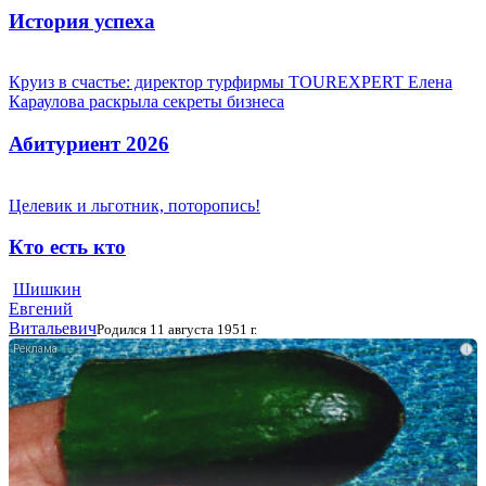
История успеха
Круиз в счастье: директор турфирмы TOUREXPERT Елена
Караулова раскрыла секреты бизнеса
Абитуриент 2026
Целевик и льготник, поторопись!
Кто есть кто
Шишкин
Евгений
Витальевич
Родился 11 августа 1951 г.
i