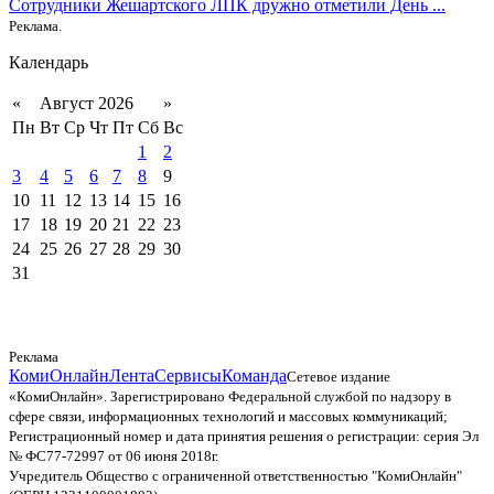
Сотрудники Жешартского ЛПК дружно отметили День ...
Реклама.
Календарь
«
Август 2026
»
Пн
Вт
Ср
Чт
Пт
Сб
Вс
1
2
3
4
5
6
7
8
9
10
11
12
13
14
15
16
17
18
19
20
21
22
23
24
25
26
27
28
29
30
31
Реклама
КомиОнлайн
Лента
Сервисы
Команда
Сетевое издание
«КомиОнлайн». Зарегистрировано Федеральной службой по надзору в
сфере связи, информационных технологий и массовых коммуникаций;
Регистрационный номер и дата принятия решения о регистрации: серия Эл
№ ФС77-72997 от 06 июня 2018г.
Учредитель Общество с ограниченной ответственностью "КомиОнлайн"