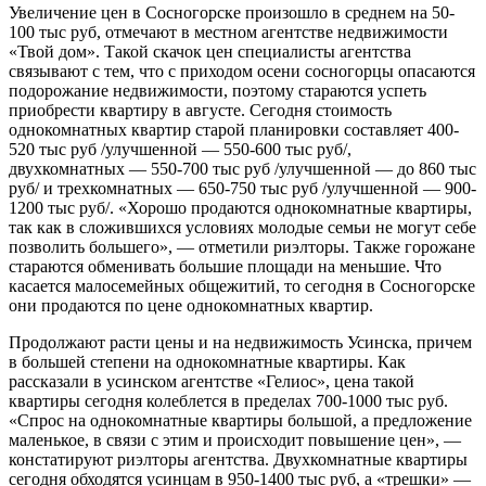
Увеличение цен в Сосногорске произошло в среднем на 50-
100 тыс руб, отмечают в местном агентстве недвижимости
«Твой дом». Такой скачок цен специалисты агентства
связывают с тем, что с приходом осени сосногорцы опасаются
подорожание недвижимости, поэтому стараются успеть
приобрести квартиру в августе. Сегодня стоимость
однокомнатных квартир старой планировки составляет 400-
520 тыс руб /улучшенной — 550-600 тыс руб/,
двухкомнатных — 550-700 тыс руб /улучшенной — до 860 тыс
руб/ и трехкомнатных — 650-750 тыс руб /улучшенной — 900-
1200 тыс руб/. «Хорошо продаются однокомнатные квартиры,
так как в сложившихся условиях молодые семьи не могут себе
позволить большего», — отметили риэлторы. Также горожане
стараются обменивать большие площади на меньшие. Что
касается малосемейных общежитий, то сегодня в Сосногорске
они продаются по цене однокомнатных квартир.
Продолжают расти цены и на недвижимость Усинска, причем
в большей степени на однокомнатные квартиры. Как
рассказали в усинском агентстве «Гелиос», цена такой
квартиры сегодня колеблется в пределах 700-1000 тыс руб.
«Спрос на однокомнатные квартиры большой, а предложение
маленькое, в связи с этим и происходит повышение цен», —
констатируют риэлторы агентства. Двухкомнатные квартиры
сегодня обходятся усинцам в 950-1400 тыс руб, а «трешки» —