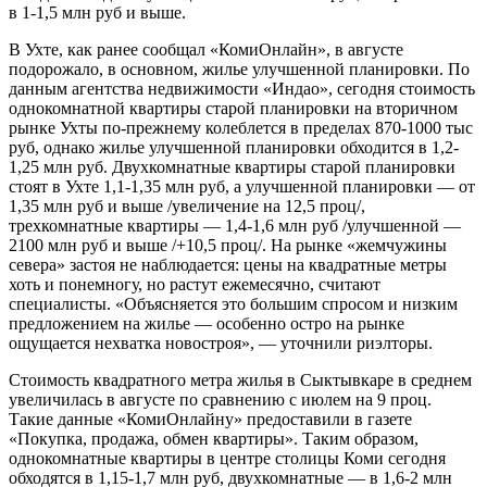
в 1-1,5 млн руб и выше.
В Ухте, как ранее сообщал «КомиОнлайн», в августе
подорожало, в основном, жилье улучшенной планировки. По
данным агентства недвижимости «Индао», сегодня стоимость
однокомнатной квартиры старой планировки на вторичном
рынке Ухты по-прежнему колеблется в пределах 870-1000 тыс
руб, однако жилье улучшенной планировки обходится в 1,2-
1,25 млн руб. Двухкомнатные квартиры старой планировки
стоят в Ухте 1,1-1,35 млн руб, а улучшенной планировки — от
1,35 млн руб и выше /увеличение на 12,5 проц/,
трехкомнатные квартиры — 1,4-1,6 млн руб /улучшенной —
2100 млн руб и выше /+10,5 проц/. На рынке «жемчужины
севера» застоя не наблюдается: цены на квадратные метры
хоть и понемногу, но растут ежемесячно, считают
специалисты. «Объясняется это большим спросом и низким
предложением на жилье — особенно остро на рынке
ощущается нехватка новостроя», — уточнили риэлторы.
Стоимость квадратного метра жилья в Сыктывкаре в среднем
увеличилась в августе по сравнению с июлем на 9 проц.
Такие данные «КомиОнлайну» предоставили в газете
«Покупка, продажа, обмен квартиры». Таким образом,
однокомнатные квартиры в центре столицы Коми сегодня
обходятся в 1,15-1,7 млн руб, двухкомнатные — в 1,6-2 млн