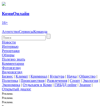
КомиОнлайн
16+
Агентство
Сервисы
Команда
Новости
Интервью
Репортажи
Обзоры
Полезно знать
Комментарии
Фотовзгляд
Видеовзгляд
Бизнес
|
Климат
|
Криминал
|
Культура
|
Наука
|
Общество
|
Политика
|
Происшествия
|
Развлечения
|
Спорт
|
Экология
|
Экономика
|
Отдыхаем в Коми
|
ГИБДД online
|
Знание
|
Открытый диалог
Реклама.
Реклама.
Реклама.