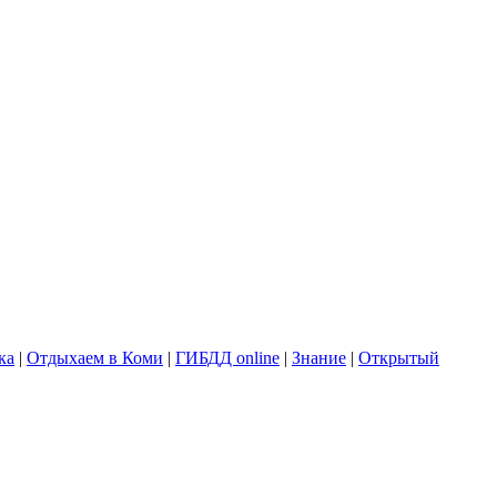
ка
|
Отдыхаем в Коми
|
ГИБДД online
|
Знание
|
Открытый