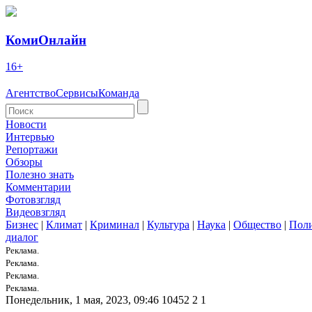
КомиОнлайн
16+
Агентство
Сервисы
Команда
Новости
Интервью
Репортажи
Обзоры
Полезно знать
Комментарии
Фотовзгляд
Видеовзгляд
Бизнес
|
Климат
|
Криминал
|
Культура
|
Наука
|
Общество
|
Пол
диалог
Реклама.
Реклама.
Реклама.
Реклама.
Понедельник, 1 мая, 2023, 09:46
10452
2
1