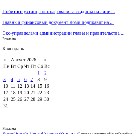
Побитого ухтинца оштрафовали за ссадины на лице ...
Главный финансовый документ Коми подправят на ...
Экс-управделами администрации главы и правительства ...
Реклама.
Календарь
«
Август 2026
»
Пн
Вт
Ср
Чт
Пт
Сб
Вс
1
2
3
4
5
6
7
8
9
10
11
12
13
14
15
16
17
18
19
20
21
22
23
24
25
26
27
28
29
30
31
Реклама
КомиОнлайн
Лента
Сервисы
Команда
Сетевое издание «КомиОнлайн».