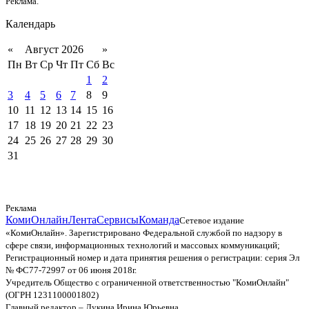
Реклама.
Календарь
«
Август 2026
»
Пн
Вт
Ср
Чт
Пт
Сб
Вс
1
2
3
4
5
6
7
8
9
10
11
12
13
14
15
16
17
18
19
20
21
22
23
24
25
26
27
28
29
30
31
Реклама
КомиОнлайн
Лента
Сервисы
Команда
Сетевое издание
«КомиОнлайн». Зарегистрировано Федеральной службой по надзору в
сфере связи, информационных технологий и массовых коммуникаций;
Регистрационный номер и дата принятия решения о регистрации: серия Эл
№ ФС77-72997 от 06 июня 2018г.
Учредитель Общество с ограниченной ответственностью "КомиОнлайн"
(ОГРН 1231100001802)
Главный редактор – Лукина Ирина Юрьевна.