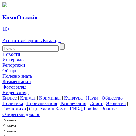
КомиОнлайн
16+
Агентство
Сервисы
Команда
Новости
Интервью
Репортажи
Обзоры
Полезно знать
Комментарии
Фотовзгляд
Видеовзгляд
Бизнес
|
Климат
|
Криминал
|
Культура
|
Наука
|
Общество
|
Политика
|
Происшествия
|
Развлечения
|
Спорт
|
Экология
|
Экономика
|
Отдыхаем в Коми
|
ГИБДД online
|
Знание
|
Открытый диалог
Реклама.
Реклама.
Реклама.