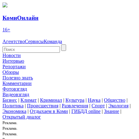
КомиОнлайн
16+
Агентство
Сервисы
Команда
Новости
Интервью
Репортажи
Обзоры
Полезно знать
Комментарии
Фотовзгляд
Видеовзгляд
Бизнес
|
Климат
|
Криминал
|
Культура
|
Наука
|
Общество
|
Политика
|
Происшествия
|
Развлечения
|
Спорт
|
Экология
|
Экономика
|
Отдыхаем в Коми
|
ГИБДД online
|
Знание
|
Открытый диалог
Реклама.
Реклама.
Реклама.