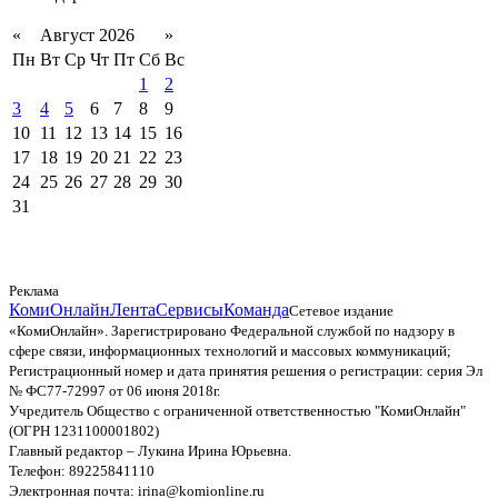
«
Август 2026
»
Пн
Вт
Ср
Чт
Пт
Сб
Вс
1
2
3
4
5
6
7
8
9
10
11
12
13
14
15
16
17
18
19
20
21
22
23
24
25
26
27
28
29
30
31
Реклама
КомиОнлайн
Лента
Сервисы
Команда
Сетевое издание
«КомиОнлайн». Зарегистрировано Федеральной службой по надзору в
сфере связи, информационных технологий и массовых коммуникаций;
Регистрационный номер и дата принятия решения о регистрации: серия Эл
№ ФС77-72997 от 06 июня 2018г.
Учредитель Общество с ограниченной ответственностью "КомиОнлайн"
(ОГРН 1231100001802)
Главный редактор – Лукина Ирина Юрьевна.
Телефон: 89225841110
Электронная почта: irina@komionline.ru