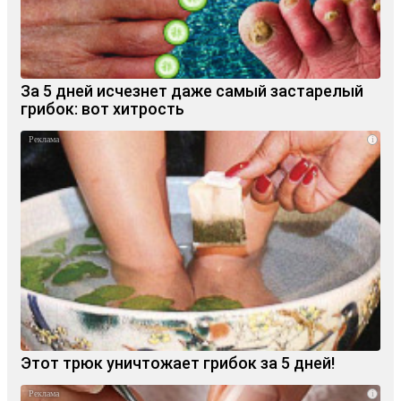
За 5 дней исчезнет даже самый застарелый
грибок: вот хитрость
i
Этот трюк уничтожает грибок за 5 дней!
i