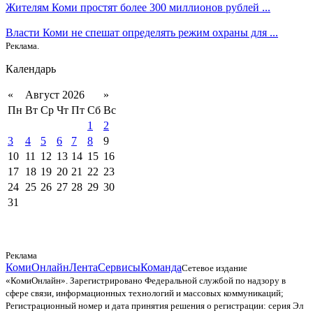
Жителям Коми простят более 300 миллионов рублей ...
Власти Коми не спешат определять режим охраны для ...
Реклама.
Календарь
«
Август 2026
»
Пн
Вт
Ср
Чт
Пт
Сб
Вс
1
2
3
4
5
6
7
8
9
10
11
12
13
14
15
16
17
18
19
20
21
22
23
24
25
26
27
28
29
30
31
Реклама
КомиОнлайн
Лента
Сервисы
Команда
Сетевое издание
«КомиОнлайн». Зарегистрировано Федеральной службой по надзору в
сфере связи, информационных технологий и массовых коммуникаций;
Регистрационный номер и дата принятия решения о регистрации: серия Эл