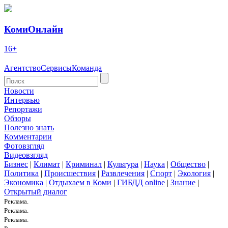
КомиОнлайн
16+
Агентство
Сервисы
Команда
Новости
Интервью
Репортажи
Обзоры
Полезно знать
Комментарии
Фотовзгляд
Видеовзгляд
Бизнес
|
Климат
|
Криминал
|
Культура
|
Наука
|
Общество
|
Политика
|
Происшествия
|
Развлечения
|
Спорт
|
Экология
|
Экономика
|
Отдыхаем в Коми
|
ГИБДД online
|
Знание
|
Открытый диалог
Реклама.
Реклама.
Реклама.