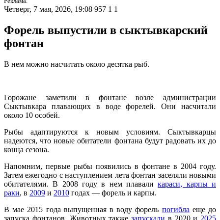
Реклама.
Четверг, 7 мая, 2026, 19:08
957
1
1
Форель выпустили в сыктывкарский
фонтан
В нем можно насчитать около десятка рыб.
Горожане заметили в фонтане возле администрации
Сыктывкара плавающих в воде форелей. Они насчитали
около 10 особей.
Рыбы адаптируются к новым условиям. Сыктывкарцы
надеются, что новые обитатели фонтана будут радовать их до
конца сезона.
Напомним, первые рыбы появились в фонтане в 2004 году.
Затем ежегодно с наступлением лета фонтан заселяли новыми
обитателями. В 2008 году в нем плавали
караси, карпы и
раки
, в
2009
и
2010
годах — форель и карпы.
В мае 2015 года выпущенная в воду форель
погибла
еще до
запуска фонтанов. Животных также
запускали
в 2020 и
2025