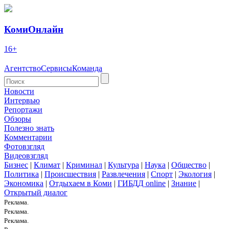
КомиОнлайн
16+
Агентство
Сервисы
Команда
Новости
Интервью
Репортажи
Обзоры
Полезно знать
Комментарии
Фотовзгляд
Видеовзгляд
Бизнес
|
Климат
|
Криминал
|
Культура
|
Наука
|
Общество
|
Политика
|
Происшествия
|
Развлечения
|
Спорт
|
Экология
|
Экономика
|
Отдыхаем в Коми
|
ГИБДД online
|
Знание
|
Открытый диалог
Реклама.
Реклама.
Реклама.