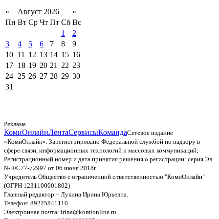
«
Август 2026
»
Пн
Вт
Ср
Чт
Пт
Сб
Вс
1
2
3
4
5
6
7
8
9
10
11
12
13
14
15
16
17
18
19
20
21
22
23
24
25
26
27
28
29
30
31
Реклама
КомиОнлайн
Лента
Сервисы
Команда
Сетевое издание
«КомиОнлайн». Зарегистрировано Федеральной службой по надзору в
сфере связи, информационных технологий и массовых коммуникаций;
Регистрационный номер и дата принятия решения о регистрации: серия Эл
№ ФС77-72997 от 06 июня 2018г.
Учредитель Общество с ограниченной ответственностью "КомиОнлайн"
(ОГРН 1231100001802)
Главный редактор – Лукина Ирина Юрьевна.
Телефон: 89225841110
Электронная почта: irina@komionline.ru