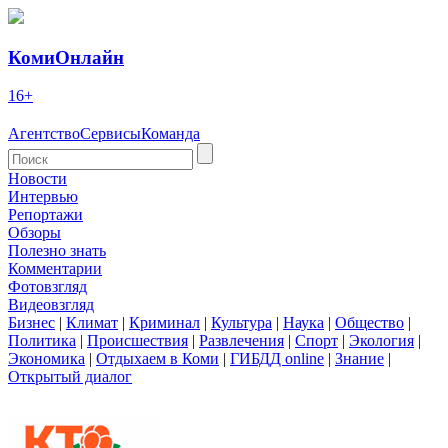
КомиОнлайн
16+
Агентство
Сервисы
Команда
Новости
Интервью
Репортажи
Обзоры
Полезно знать
Комментарии
Фотовзгляд
Видеовзгляд
Бизнес
|
Климат
|
Криминал
|
Культура
|
Наука
|
Общество
|
Политика
|
Происшествия
|
Развлечения
|
Спорт
|
Экология
|
Экономика
|
Отдыхаем в Коми
|
ГИБДД online
|
Знание
|
Открытый диалог