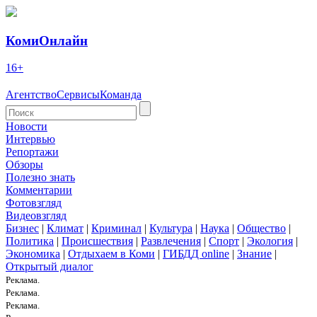
КомиОнлайн
16+
Агентство
Сервисы
Команда
Новости
Интервью
Репортажи
Обзоры
Полезно знать
Комментарии
Фотовзгляд
Видеовзгляд
Бизнес
|
Климат
|
Криминал
|
Культура
|
Наука
|
Общество
|
Политика
|
Происшествия
|
Развлечения
|
Спорт
|
Экология
|
Экономика
|
Отдыхаем в Коми
|
ГИБДД online
|
Знание
|
Открытый диалог
Реклама.
Реклама.
Реклама.