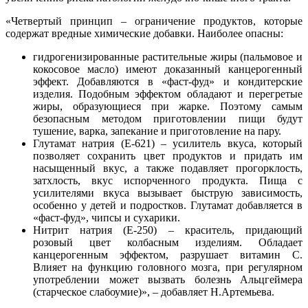
«Четвертый принцип – ограничение продуктов, которые
содержат вредные химические добавки. Наиболее опасны:
гидрогенизированные растительные жиры (пальмовое и
кокосовое масло) имеют доказанный канцерогенный
эффект. Добавляются в «фаст-фуд» и кондитерские
изделия. Подобным эффектом обладают и перегретые
жиры, образующиеся при жарке. Поэтому самым
безопасным методом приготовлении пищи будут
тушение, варка, запекание и приготовление на пару.
Глутамат натрия (Е-621) – усилитель вкуса, который
позволяет сохранить цвет продуктов и придать им
насыщенный вкус, а также подавляет прогорклость,
затхлость, вкус испорченного продукта. Пища с
усилителями вкуса вызывает быструю зависимость,
особенно у детей и подростков. Глутамат добавляется в
«фаст-фуд», чипсы и сухарики.
Нитрит натрия (Е-250) – краситель, придающий
розовый цвет колбасным изделиям. Обладает
канцерогенным эффектом, разрушает витамин С.
Влияет на функцию головного мозга, при регулярном
употреблении может вызвать болезнь Альцгеймера
(старческое слабоумие)», – добавляет Н.Артемьева.