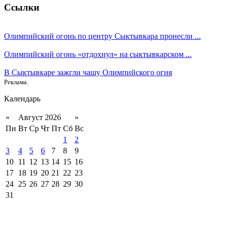
Ссылки
Олимпийский огонь по центру Сыктывкара пронесли ...
Олимпийский огонь «отдохнул» на сыктывкарском ...
В Сыктывкаре зажгли чашу Олимпийского огня
Реклама.
Календарь
«
Август 2026
»
Пн
Вт
Ср
Чт
Пт
Сб
Вс
1
2
3
4
5
6
7
8
9
10
11
12
13
14
15
16
17
18
19
20
21
22
23
24
25
26
27
28
29
30
31