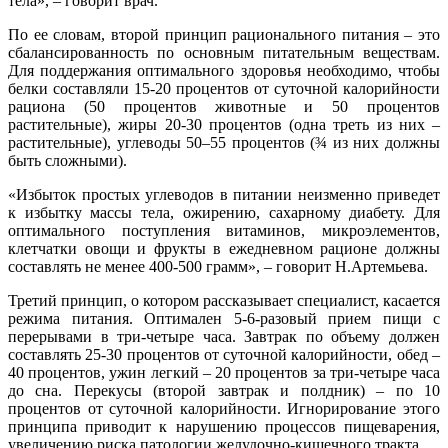
тела», – говорит врач.
По ее словам, второй принцип рационального питания – это
сбалансированность по основным питательным веществам.
Для поддержания оптимального здоровья необходимо, чтобы
белки составляли 15-20 процентов от суточной калорийности
рациона (50 процентов животные и 50 процентов
растительные), жиры 20-30 процентов (одна треть из них –
растительные), углеводы 50–55 процентов (¾ из них должны
быть сложными).
«Избыток простых углеводов в питании неизменно приведет
к избытку массы тела, ожирению, сахарному диабету. Для
оптимального поступления витаминов, микроэлементов,
клетчатки овощи и фрукты в ежедневном рационе должны
составлять не менее 400-500 грамм», – говорит Н.Артемьева.
Третий принцип, о котором рассказывает специалист, касается
режима питания. Оптимален 5-6-разовый прием пищи с
перерывами в три-четыре часа. Завтрак по объему должен
составлять 25-30 процентов от суточной калорийности, обед –
40 процентов, ужин легкий – 20 процентов за три-четыре часа
до сна. Перекусы (второй завтрак и полдник) – по 10
процентов от суточной калорийности. Игнорирование этого
принципа приводит к нарушению процессов пищеварения,
увеличению риска патологии желудочно-кишечного тракта.