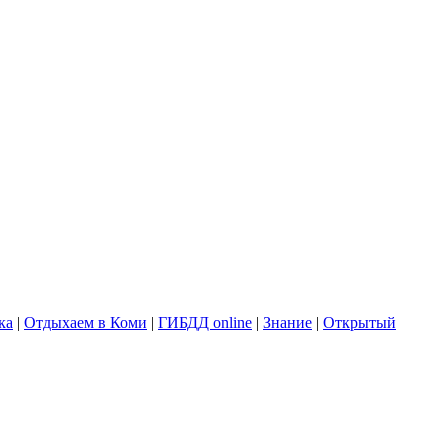
ка
|
Отдыхаем в Коми
|
ГИБДД online
|
Знание
|
Открытый