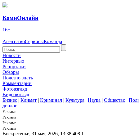
КомиОнлайн
16+
Агентство
Сервисы
Команда
Новости
Интервью
Репортажи
Обзоры
Полезно знать
Комментарии
Фотовзгляд
Видеовзгляд
Бизнес
|
Климат
|
Криминал
|
Культура
|
Наука
|
Общество
|
Пол
диалог
Реклама.
Реклама.
Реклама.
Реклама.
Воскресенье, 31 мая, 2026, 13:38
408
1