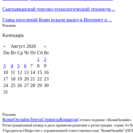
Сыктывкарский торгово-технологический техникум ...
Главы поселений Коми искали выход в Интернет и ...
Реклама.
Календарь
«
Август 2026
»
Пн
Вт
Ср
Чт
Пт
Сб
Вс
1
2
3
4
5
6
7
8
9
10
11
12
13
14
15
16
17
18
19
20
21
22
23
24
25
26
27
28
29
30
31
Реклама
КомиОнлайн
Лента
Сервисы
Команда
Сетевое издание «КомиОнлайн».
Регистрационный номер и дата принятия решения о регистрации: серия Эл №
Учредитель Общество с ограниченной ответственностью "КомиОнлайн" (ОГ