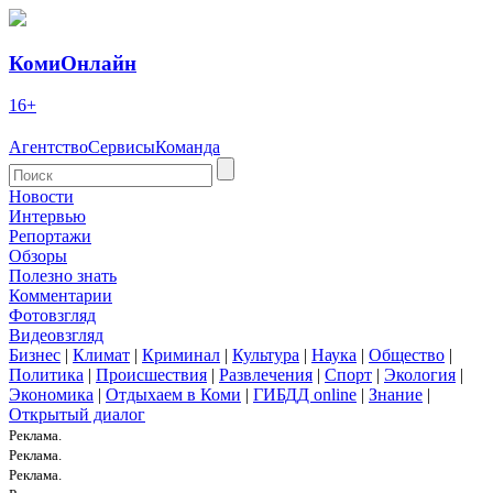
КомиОнлайн
16+
Агентство
Сервисы
Команда
Новости
Интервью
Репортажи
Обзоры
Полезно знать
Комментарии
Фотовзгляд
Видеовзгляд
Бизнес
|
Климат
|
Криминал
|
Культура
|
Наука
|
Общество
|
Политика
|
Происшествия
|
Развлечения
|
Спорт
|
Экология
|
Экономика
|
Отдыхаем в Коми
|
ГИБДД online
|
Знание
|
Открытый диалог
Реклама.
Реклама.
Реклама.