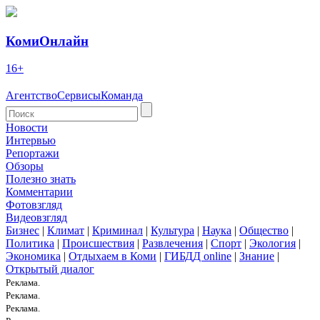
КомиОнлайн
16+
Агентство
Сервисы
Команда
Новости
Интервью
Репортажи
Обзоры
Полезно знать
Комментарии
Фотовзгляд
Видеовзгляд
Бизнес
|
Климат
|
Криминал
|
Культура
|
Наука
|
Общество
|
Политика
|
Происшествия
|
Развлечения
|
Спорт
|
Экология
|
Экономика
|
Отдыхаем в Коми
|
ГИБДД online
|
Знание
|
Открытый диалог
Реклама.
Реклама.
Реклама.