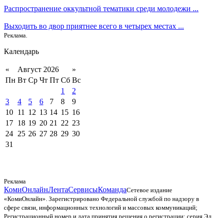
Распространение оккультной тематики среди молодежи ...
Выходить во двор приятнее всего в четырех местах ...
Реклама.
Календарь
«
Август 2026
»
Пн
Вт
Ср
Чт
Пт
Сб
Вс
1
2
3
4
5
6
7
8
9
10
11
12
13
14
15
16
17
18
19
20
21
22
23
24
25
26
27
28
29
30
31
Реклама
КомиОнлайн
Лента
Сервисы
Команда
Сетевое издание
«КомиОнлайн». Зарегистрировано Федеральной службой по надзору в
сфере связи, информационных технологий и массовых коммуникаций;
Регистрационный номер и дата принятия решения о регистрации: серия Эл