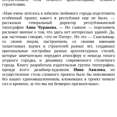
строителями.
«Нам очень хотелось к юбилею любимого города подготовить
особенный проект, какого в республике еще не было, —
рассказала генеральный директор республиканской
типографии
Анна Чуракова
, — Но главное — переломить
расхожее мнение о том, что здесь нет интересных зданий. Да,
как частенько говорят, «это не Питер». Но это — Сыктывкар,
со своим лицом, настроением, со своими именами
талантливых зодчих и строителей разных лет, создавших
оригинальные постройки разных архитектурных стилей,
которые замечательно передают атмосферу и некогда тихого
уездного городка, и динамику современного столичного
города. Книгу разработала издательская группа типографии,
прежде всего дизайнер-художник
Инна Авилова
, но
осуществление столь сложного проекта было бы невозможно
без наших единомышленников, вложивших в проект немало
сил и времени, за что мы им безмерно признательны».