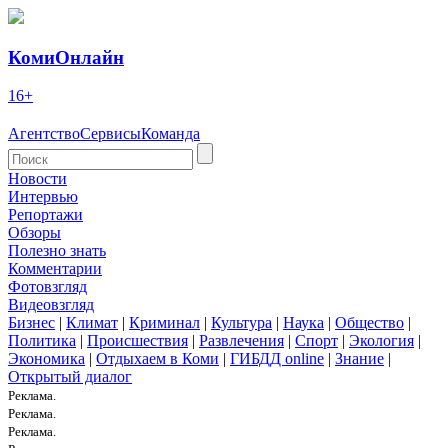
КомиОнлайн
16+
Агентство
Сервисы
Команда
Новости
Интервью
Репортажи
Обзоры
Полезно знать
Комментарии
Фотовзгляд
Видеовзгляд
Бизнес
|
Климат
|
Криминал
|
Культура
|
Наука
|
Общество
|
Политика
|
Происшествия
|
Развлечения
|
Спорт
|
Экология
|
Экономика
|
Отдыхаем в Коми
|
ГИБДД online
|
Знание
|
Открытый диалог
Реклама.
Реклама.
Реклама.