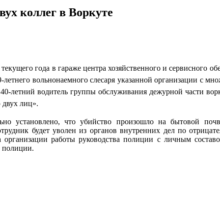
вух коллег в Воркуте
текущего года в гараже центра хозяйственного и сервисного о
9-летнего вольнонаемного слесаря указанной организации с мн
 40-летний водитель группы обслуживания дежурной части во
 двух лиц».
о установлено, что убийство произошло на бытовой почве
сотрудник будет уволен из органов внутренних дел по отрицат
ка организации работы руководства полиции с личным состав
 полиции.