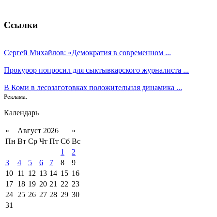
Ссылки
Сергей Михайлов: «Демократия в современном ...
Прокурор попросил для сыктывкарского журналиста ...
В Коми в лесозаготовках положительная динамика ...
Реклама.
Календарь
«
Август 2026
»
Пн
Вт
Ср
Чт
Пт
Сб
Вс
1
2
3
4
5
6
7
8
9
10
11
12
13
14
15
16
17
18
19
20
21
22
23
24
25
26
27
28
29
30
31