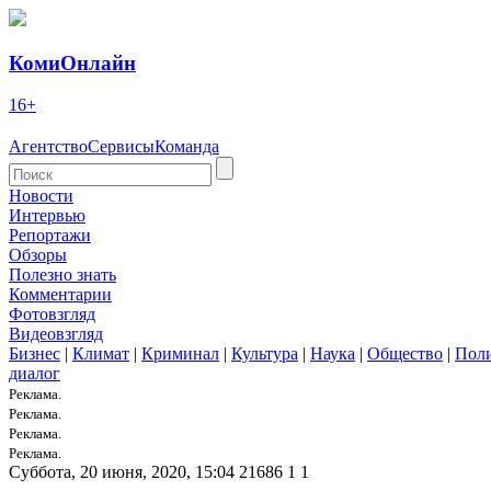
КомиОнлайн
16+
Агентство
Сервисы
Команда
Новости
Интервью
Репортажи
Обзоры
Полезно знать
Комментарии
Фотовзгляд
Видеовзгляд
Бизнес
|
Климат
|
Криминал
|
Культура
|
Наука
|
Общество
|
Пол
диалог
Реклама.
Реклама.
Реклама.
Реклама.
Суббота, 20 июня, 2020, 15:04
21686
1
1