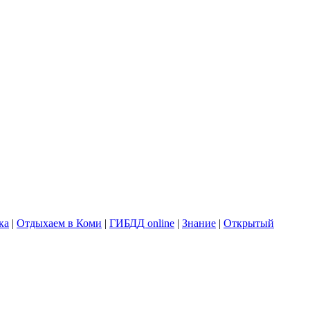
ка
|
Отдыхаем в Коми
|
ГИБДД online
|
Знание
|
Открытый