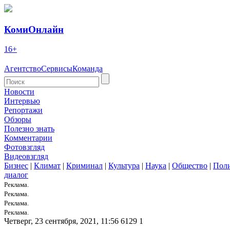
КомиОнлайн
16+
Агентство
Сервисы
Команда
Новости
Интервью
Репортажи
Обзоры
Полезно знать
Комментарии
Фотовзгляд
Видеовзгляд
Бизнес
|
Климат
|
Криминал
|
Культура
|
Наука
|
Общество
|
Пол
диалог
Реклама.
Реклама.
Реклама.
Реклама.
Четверг, 23 сентября, 2021, 11:56
6129
1