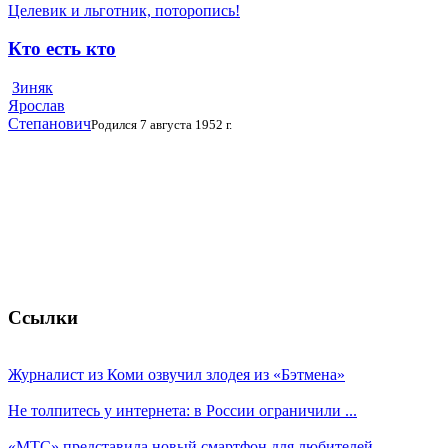
Целевик и льготник, поторопись!
Кто есть кто
Зиняк
Ярослав
Степанович
Родился 7 августа 1952 г.
Ссылки
Журналист из Коми озвучил злодея из «Бэтмена»
Не толпитесь у интернета: в России ограничили ...
«МТС» представила новый смартфон для любителей ...