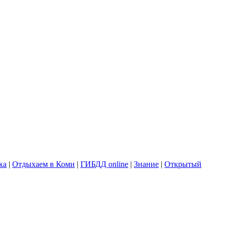
ка
|
Отдыхаем в Коми
|
ГИБДД online
|
Знание
|
Открытый