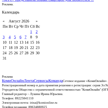
Реклама.
Календарь
«
Август 2026
»
Пн
Вт
Ср
Чт
Пт
Сб
Вс
1
2
3
4
5
6
7
8
9
10
11
12
13
14
15
16
17
18
19
20
21
22
23
24
25
26
27
28
29
30
31
Реклама
КомиОнлайн
Лента
Сервисы
Команда
Сетевое издание «КомиОнлайн».
Регистрационный номер и дата принятия решения о регистрации: серия Эл №
Учредитель Общество с ограниченной ответственностью "КомиОнлайн" (ОГ
Главный редактор – Лукина Ирина Юрьевна.
Телефон: 89225841110
Электронная почта: irina@komionline.ru
Телефон редакции: 89634880925