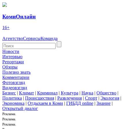
КомиОнлайн
16+
Агентство
Сервисы
Команда
Новости
Интервью
Репортажи
Обзоры
Полезно знать
Комментарии
Фотовзгляд
Видеовзгляд
Бизнес
|
Климат
|
Криминал
|
Культура
|
Наука
|
Общество
|
Политика
|
Происшествия
|
Развлечения
|
Спорт
|
Экология
|
Экономика
|
Отдыхаем в Коми
|
ГИБДД online
|
Знание
|
Открытый диалог
Реклама.
Реклама.
Реклама.