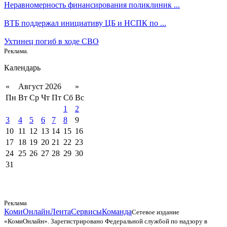
Неравномерность финансирования поликлиник ...
ВТБ поддержал инициативу ЦБ и НСПК по ...
Ухтинец погиб в ходе СВО
Реклама.
Календарь
«
Август 2026
»
Пн
Вт
Ср
Чт
Пт
Сб
Вс
1
2
3
4
5
6
7
8
9
10
11
12
13
14
15
16
17
18
19
20
21
22
23
24
25
26
27
28
29
30
31
Реклама
КомиОнлайн
Лента
Сервисы
Команда
Сетевое издание
«КомиОнлайн». Зарегистрировано Федеральной службой по надзору в