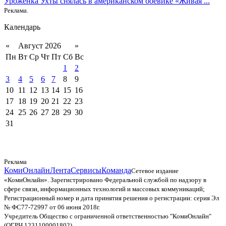
Уроженка Ухты снялась в американском боевике «Живая ...
Реклама.
Календарь
«
Август 2026
»
Пн
Вт
Ср
Чт
Пт
Сб
Вс
1
2
3
4
5
6
7
8
9
10
11
12
13
14
15
16
17
18
19
20
21
22
23
24
25
26
27
28
29
30
31
Реклама
КомиОнлайн
Лента
Сервисы
Команда
Сетевое издание
«КомиОнлайн». Зарегистрировано Федеральной службой по надзору в
сфере связи, информационных технологий и массовых коммуникаций;
Регистрационный номер и дата принятия решения о регистрации: серия Эл
№ ФС77-72997 от 06 июня 2018г.
Учредитель Общество с ограниченной ответственностью "КомиОнлайн"
(ОГРН 1231100001802)