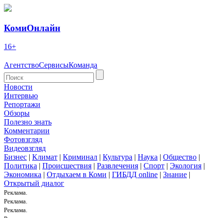
КомиОнлайн
16+
Агентство
Сервисы
Команда
Новости
Интервью
Репортажи
Обзоры
Полезно знать
Комментарии
Фотовзгляд
Видеовзгляд
Бизнес
|
Климат
|
Криминал
|
Культура
|
Наука
|
Общество
|
Политика
|
Происшествия
|
Развлечения
|
Спорт
|
Экология
|
Экономика
|
Отдыхаем в Коми
|
ГИБДД online
|
Знание
|
Открытый диалог
Реклама.
Реклама.
Реклама.