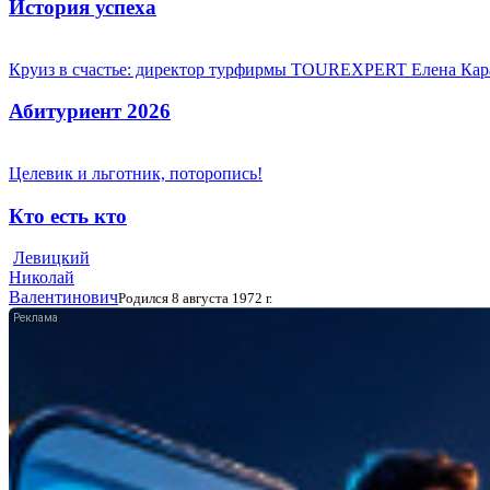
История успеха
Круиз в счастье: директор турфирмы TOUREXPERT Елена Кара
Абитуриент 2026
Целевик и льготник, поторопись!
Кто есть кто
Левицкий
Николай
Валентинович
Родился 8 августа 1972 г.