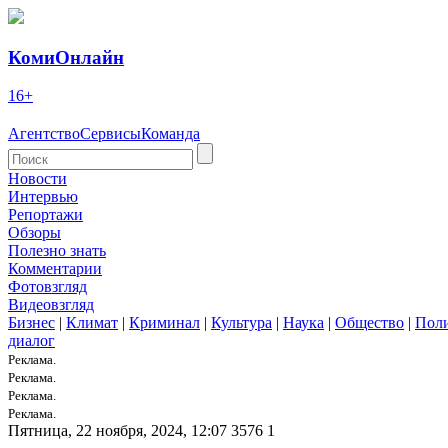
КомиОнлайн
16+
Агентство
Сервисы
Команда
Новости
Интервью
Репортажи
Обзоры
Полезно знать
Комментарии
Фотовзгляд
Видеовзгляд
Бизнес
|
Климат
|
Криминал
|
Культура
|
Наука
|
Общество
|
Пол
диалог
Реклама.
Реклама.
Реклама.
Реклама.
Пятница, 22 ноября, 2024, 12:07
3576
1