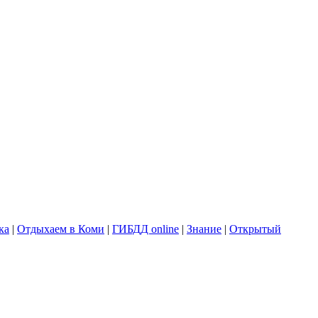
ка
|
Отдыхаем в Коми
|
ГИБДД online
|
Знание
|
Открытый