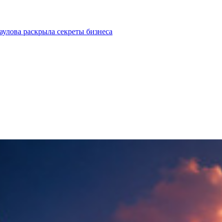
улова раскрыла секреты бизнеса