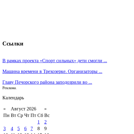
Ссылки
В рамках проекта «Спорт сильных» дети смогли ...
Машина времени в Трехозерке. Организаторы ...
Главу Печорского района заподозрили во ...
Реклама.
Календарь
«
Август 2026
»
Пн
Вт
Ср
Чт
Пт
Сб
Вс
1
2
3
4
5
6
7
8
9