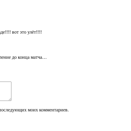
!!! вот это улёт!!!!
аление до конца матча…
ля последующих моих комментариев.