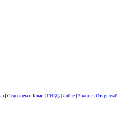
ка
|
Отдыхаем в Коми
|
ГИБДД online
|
Знание
|
Открытый