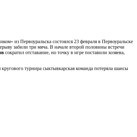
ком» из Первоуральска состоялся 23 февраля в Первоуральске
ерерыву забили три мяча. В начале второй половины встречи
ов
сократил отставание, но точку в игре поставили хозяева,
я кругового турнира сыктывкарская команда потеряла шансы