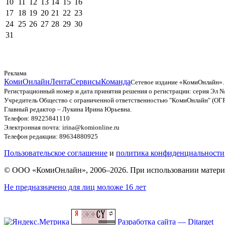
10
11
12
13
14
15
16
17
18
19
20
21
22
23
24
25
26
27
28
29
30
31
Реклама
КомиОнлайн
Лента
Сервисы
Команда
Сетевое издание «КомиОнлайн».
Регистрационный номер и дата принятия решения о регистрации: серия Эл №
Учредитель Общество с ограниченной ответственностью "КомиОнлайн" (ОГ
Главный редактор – Лукина Ирина Юрьевна.
Телефон: 89225841110
Электронная почта: irina@komionline.ru
Телефон редакции: 89634880925
Пользовательское соглашение
и
политика конфиденциальности
© ООО «КомиОнлайн», 2006–2026. При использовании материал
Не предназначено для лиц моложе 16 лет
Разработка сайта — Ditarget