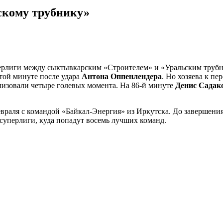
скому трубнику»
ерлиги между сыктывкарским «Строителем» и «Уральским трубни
ятой минуте после удара
Антона Оппенлендера
. Но хозяева к п
лизовали четыре голевых момента. На 86-й минуте
Денис Садак
враля с командой «Байкал-Энергия» из Иркутска. До завершени
 суперлиги, куда попадут восемь лучших команд.