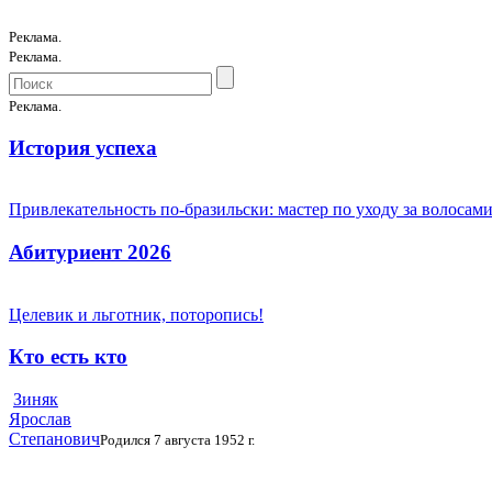
Реклама.
Реклама.
Реклама.
История успеха
Привлекательность по-бразильски: мастер по уходу за волоса
Абитуриент 2026
Целевик и льготник, поторопись!
Кто есть кто
Зиняк
Ярослав
Степанович
Родился 7 августа 1952 г.