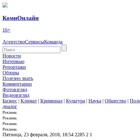
КомиОнлайн
16+
Агентство
Сервисы
Команда
Новости
Интервью
Репортажи
Обзоры
Полезно знать
Комментарии
Фотовзгляд
Видеовзгляд
Бизнес
|
Климат
|
Криминал
|
Культура
|
Наука
|
Общество
|
Пол
диалог
Реклама.
Реклама.
Реклама.
Реклама.
Пятница, 23 февраля, 2018, 18:54
2285
2
1