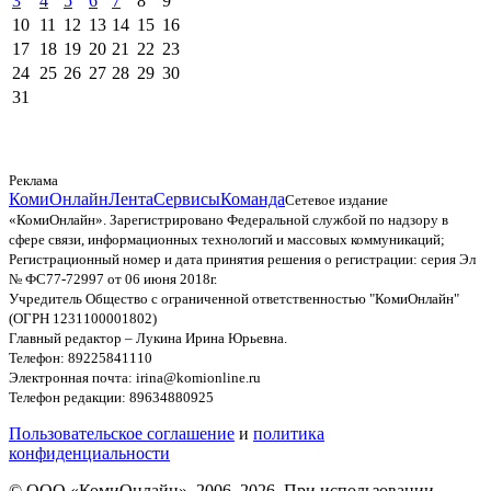
3
4
5
6
7
8
9
10
11
12
13
14
15
16
17
18
19
20
21
22
23
24
25
26
27
28
29
30
31
Реклама
КомиОнлайн
Лента
Сервисы
Команда
Сетевое издание
«КомиОнлайн». Зарегистрировано Федеральной службой по надзору в
сфере связи, информационных технологий и массовых коммуникаций;
Регистрационный номер и дата принятия решения о регистрации: серия Эл
№ ФС77-72997 от 06 июня 2018г.
Учредитель Общество с ограниченной ответственностью "КомиОнлайн"
(ОГРН 1231100001802)
Главный редактор – Лукина Ирина Юрьевна.
Телефон: 89225841110
Электронная почта: irina@komionline.ru
Телефон редакции: 89634880925
Пользовательское соглашение
и
политика
конфиденциальности
© ООО «КомиОнлайн», 2006–2026. При использовании