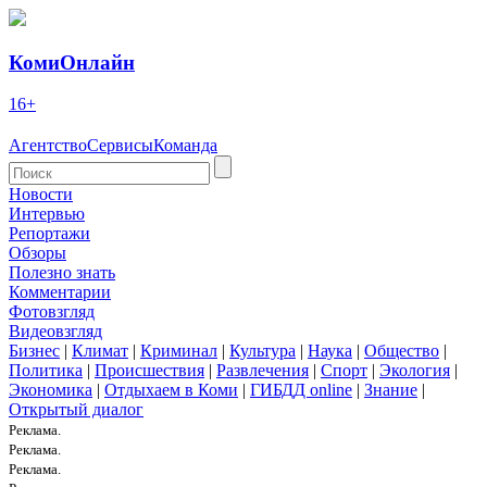
КомиОнлайн
16+
Агентство
Сервисы
Команда
Новости
Интервью
Репортажи
Обзоры
Полезно знать
Комментарии
Фотовзгляд
Видеовзгляд
Бизнес
|
Климат
|
Криминал
|
Культура
|
Наука
|
Общество
|
Политика
|
Происшествия
|
Развлечения
|
Спорт
|
Экология
|
Экономика
|
Отдыхаем в Коми
|
ГИБДД online
|
Знание
|
Открытый диалог
Реклама.
Реклама.
Реклама.