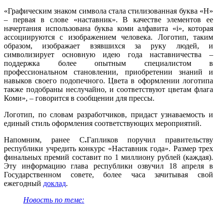
«Графическим знаком символа стала стилизованная буква «Н»
– первая в слове «наставник». В качестве элементов ее
начертания использована буква коми алфавита «i», которая
ассоциируются с изображением человека. Логотип, таким
образом, изображает взявшихся за руку людей, и
символизирует основную идею года наставничества –
поддержка более опытным специалистом в
профессиональном становлении, приобретении знаний и
навыков своего подопечного. Цвета в оформлении логотипа
также подобраны неслучайно, и соответствуют цветам флага
Коми», – говорится в сообщении для прессы.
Логотип, по словам разработчиков, придаст узнаваемость и
единый стиль оформления соответствующих мероприятий.
Напомним, ранее С
.
Гапликов поручил правительству
республики учредить конкурс «Наставник года». Размер трех
финальных премий составит по 1 миллиону рублей (каждая).
Эту информацию глава республики озвучил 18 апреля в
Государственном совете, более часа зачитывая свой
ежегодный
доклад
.
Новость по теме: