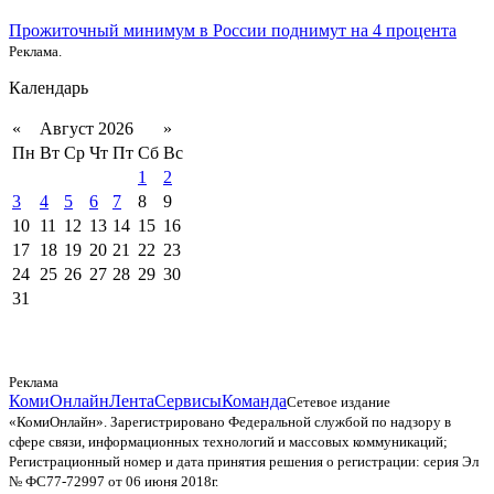
Прожиточный минимум в России поднимут на 4 процента
Реклама.
Календарь
«
Август 2026
»
Пн
Вт
Ср
Чт
Пт
Сб
Вс
1
2
3
4
5
6
7
8
9
10
11
12
13
14
15
16
17
18
19
20
21
22
23
24
25
26
27
28
29
30
31
Реклама
КомиОнлайн
Лента
Сервисы
Команда
Сетевое издание
«КомиОнлайн». Зарегистрировано Федеральной службой по надзору в
сфере связи, информационных технологий и массовых коммуникаций;
Регистрационный номер и дата принятия решения о регистрации: серия Эл
№ ФС77-72997 от 06 июня 2018г.