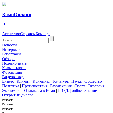
КомиОнлайн
16+
Агентство
Сервисы
Команда
Новости
Интервью
Репортажи
Обзоры
Полезно знать
Комментарии
Фотовзгляд
Видеовзгляд
Бизнес
|
Климат
|
Криминал
|
Культура
|
Наука
|
Общество
|
Политика
|
Происшествия
|
Развлечения
|
Спорт
|
Экология
|
Экономика
|
Отдыхаем в Коми
|
ГИБДД online
|
Знание
|
Открытый диалог
Реклама.
Реклама.
Реклама.