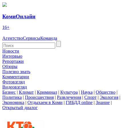
КомиОнлайн
16+
Агентство
Сервисы
Команда
Новости
Интервью
Репортажи
Обзоры
Полезно знать
Комментарии
Фотовзгляд
Видеовзгляд
Бизнес
|
Климат
|
Криминал
|
Культура
|
Наука
|
Общество
|
Политика
|
Происшествия
|
Развлечения
|
Спорт
|
Экология
|
Экономика
|
Отдыхаем в Коми
|
ГИБДД online
|
Знание
|
Открытый диалог