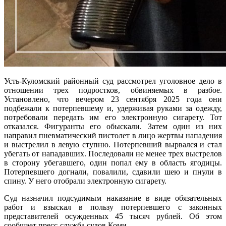
Усть-Куломский районный суд рассмотрел уголовное дело в
отношении трех подростков, обвиняемых в разбое.
Установлено, что вечером 23 сентября 2025 года они
подбежали к потерпевшему и, удерживая руками за одежду,
потребовали передать им его электронную сигарету. Тот
отказался. Фигуранты его обыскали. Затем один из них
направил пневматический пистолет в лицо жертвы нападения
и выстрелил в левую ступню. Потерпевший вырвался и стал
убегать от нападавших. Последовали не менее трех выстрелов
в сторону убегавшего, один попал ему в область ягодицы.
Потерпевшего догнали, повалили, сдавили шею и пнули в
спину. У него отобрали электронную сигарету.
Суд назначил подсудимым наказание в виде обязательных
работ и взыскал в пользу потерпевшего с законных
представителей осужденных 45 тысяч рублей. Об этом
сообщает пресс-служба судов Коми.