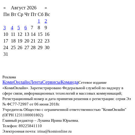
«
Август 2026
»
Пн
Вт
Ср
Чт
Пт
Сб
Вс
1
2
3
4
5
6
7
8
9
10
11
12
13
14
15
16
17
18
19
20
21
22
23
24
25
26
27
28
29
30
31
Реклама
КомиОнлайн
Лента
Сервисы
Команда
Сетевое издание
«КомиОнлайн». Зарегистрировано Федеральной службой по надзору в
сфере связи, информационных технологий и массовых коммуникаций;
Регистрационный номер и дата принятия решения о регистрации: серия Эл
№ ФС77-72997 от 06 июня 2018г.
Учредитель Общество с ограниченной ответственностью "КомиОнлайн"
(ОГРН 1231100001802)
Главный редактор – Лукина Ирина Юрьевна.
Телефон: 89225841110
Электронная почта: irina@komionline.ru