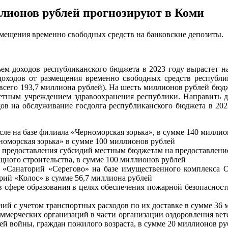
ллионов рублей прогнозируют в Коми
змещения временно свободных средств на банковские депозиты.
ем доходов республиканского бюджета в 2023 году вырастет на
 доходов от размещения временно свободных средств республи
(всего 193,7 миллиона рублей). На шесть миллионов рублей бюдж
тным учреждением здравоохранения республики. Направить д
дов на обслуживание госдолга республиканского бюджета в 20
сле на базе филиала «Черноморская зорька», в сумме 140 милли
номорская зорька» в сумме 100 миллионов рублей
м предоставления субсидий местным бюджетам на предоставлен
ного строительства, в сумме 100 миллионов рублей
ла «Санаторий «Серегово» на базе имущественного комплекса
рий «Колос» в сумме 56,7 миллиона рублей
 сфере образования в целях обеспечения пожарной безопасност
ий с учетом транспортных расходов по их доставке в сумме 36
ммерческих организаций в части организации оздоровления ве
ей войны, граждан пожилого возраста, в сумме 20 миллионов ру