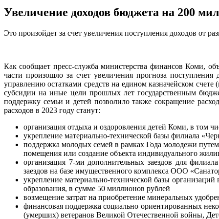
Увеличение доходов бюджета на 200 ми
Это произойдет за счет увеличения поступления доходов от ра
Как сообщает пресс-служба министерства финансов Коми, объ
части произошло за счет увеличения прогноза поступления
управлению остатками средств на едином казначейском счете 
субсидии на иные цели прошлых лет государственным бюдже
поддержку семьи и детей позволило также сокращение расхо
расходов в 2023 году станут:
организация отдыха и оздоровления детей Коми, в том чи
укрепление материально-технической базы филиала «Чер
поддержка молодых семей в рамках Года молодежи путе
помещения или создание объекта индивидуального жилищ
организация 7-ми дополнительных заездов для филиа
заездов на базе имущественного комплекса ООО «Санато
укрепление материально-технической базы организаций в
образования, в сумме 50 миллионов рублей
возмещение затрат на приобретение минеральных удобрен
финансовая поддержка социально ориентированных неко
(умерших) ветеранов Великой Отечественной войны, Дет