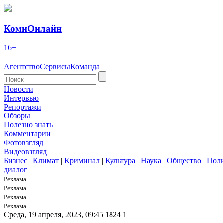
КомиОнлайн
16+
Агентство
Сервисы
Команда
Новости
Интервью
Репортажи
Обзоры
Полезно знать
Комментарии
Фотовзгляд
Видеовзгляд
Бизнес
|
Климат
|
Криминал
|
Культура
|
Наука
|
Общество
|
Пол
диалог
Реклама.
Реклама.
Реклама.
Реклама.
Среда, 19 апреля, 2023, 09:45
1824
1