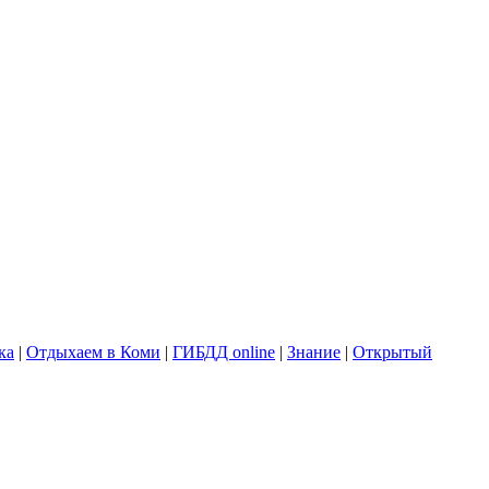
ка
|
Отдыхаем в Коми
|
ГИБДД online
|
Знание
|
Открытый