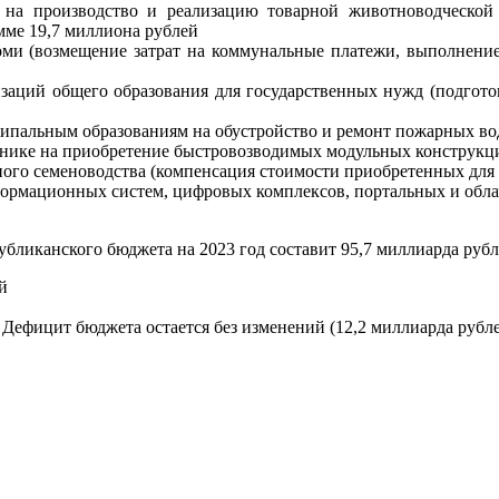
т на производство и реализацию товарной животноводческо
мме 19,7 миллиона рублей
оми (возмещение затрат на коммунальные платежи, выполнение
заций общего образования для государственных нужд (подгото
ипальным образованиям на обустройство и ремонт пожарных во
инике на приобретение быстровозводимых модульных конструкц
ного семеноводства (компенсация стоимости приобретенных для 
ормационных систем, цифровых комплексов, портальных и обла
ликанского бюджета на 2023 год составит 95,7 миллиарда рубле
й
 Дефицит бюджета остается без изменений (12,2 миллиарда рубле