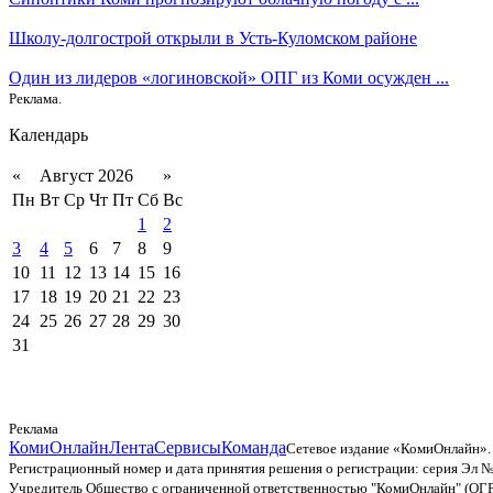
Школу-долгострой открыли в Усть-Куломском районе
Один из лидеров «логиновской» ОПГ из Коми осужден ...
Реклама.
Календарь
«
Август 2026
»
Пн
Вт
Ср
Чт
Пт
Сб
Вс
1
2
3
4
5
6
7
8
9
10
11
12
13
14
15
16
17
18
19
20
21
22
23
24
25
26
27
28
29
30
31
Реклама
КомиОнлайн
Лента
Сервисы
Команда
Сетевое издание «КомиОнлайн».
Регистрационный номер и дата принятия решения о регистрации: серия Эл №
Учредитель Общество с ограниченной ответственностью "КомиОнлайн" (ОГ