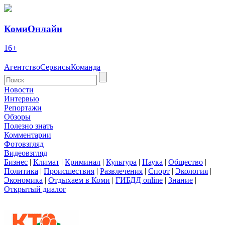
КомиОнлайн
16+
Агентство
Сервисы
Команда
Новости
Интервью
Репортажи
Обзоры
Полезно знать
Комментарии
Фотовзгляд
Видеовзгляд
Бизнес
|
Климат
|
Криминал
|
Культура
|
Наука
|
Общество
|
Политика
|
Происшествия
|
Развлечения
|
Спорт
|
Экология
|
Экономика
|
Отдыхаем в Коми
|
ГИБДД online
|
Знание
|
Открытый диалог