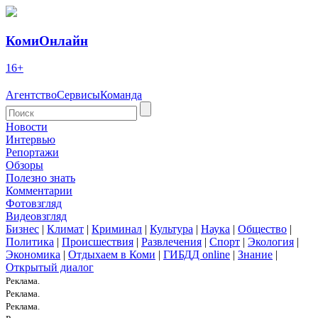
КомиОнлайн
16+
Агентство
Сервисы
Команда
Новости
Интервью
Репортажи
Обзоры
Полезно знать
Комментарии
Фотовзгляд
Видеовзгляд
Бизнес
|
Климат
|
Криминал
|
Культура
|
Наука
|
Общество
|
Политика
|
Происшествия
|
Развлечения
|
Спорт
|
Экология
|
Экономика
|
Отдыхаем в Коми
|
ГИБДД online
|
Знание
|
Открытый диалог
Реклама.
Реклама.
Реклама.