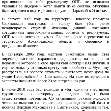
противопоставил себя руководству ОПГ, не исполнял
указания ее лидеров и хотел выйти из ее состава. Мужчина
был застрелен в подъезде дома по улице Парковой в Усинске.
В августе 2005 года на территории Човского промузла
Сыктывкара выстрелом в голову был убит ранее
неоднократно судимый мужчина, давший показания
сотрудникам правоохранительных органов о реализуемых
ОПГ мошеннических схемах. Его тело было перевезено на
территорию Архангельской области и сброшено в
придорожный кювет.
В сентябре 2005 года жертвой участников банды стал
директор частного охранного предприятия, на основании
показаний которого в свое время был осужден Ю.Пичугин и
еще несколько участников преступного сообщества. Мужчину
расстреляли из боевого автомата и пистолета возле дома по
улице Первомайской в Сыктывкаре. На теле потерпевшего
эксперты насчитали более 20 огнестрельных ран.
В июне 2010 года был похищен и убит один из участников
группировки, к которому у лидеров банды были
существенные претензии. Со связанными руками молодого
человека вывезли на территорию производственной базы в
поселке Верхняя Максаковка в Сыктывкаре, удерживали там,