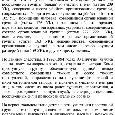
вооруженной группы (банды) и участии в ней (статья 209
УК), совершении шести убийств организованной группой,
сопряженных с бандитизмом, покушении на убийство (статья
105 УК), похищении человека, совершенном организованной
группой (статья 126 УК), незаконном обороте оружия,
взрывчатых веществ или взрывных устройств, совершенном в
составе организованной группы (статьи 222, 222.1 УК),
вымогательстве, совершенном в составе организованной
группы (статья 163 УК), мошенничестве, совершенном
организованной группой, в том числе в особо крупном
размере (статья 159 УК), и других преступлениях.
По данным следствия, в 1992-1994 годах Ю.Пичугин, являясь
так называемым «вором в законе», создал на территории Коми
преступную группу, объединенную единой целью
совместного совершения тяжких и особо тяжких
преступлений, направленных на получение финансовой и
иной материальной выгоды, и привлек к участию в ней ряд
лиц, в том числе из числа ранее судимых, спортсменов, а
также проходивших военную службу в спецподразделениях
вооруженных сил и правоохранительных органах.
На первоначальном этапе деятельности участники преступной
группы, используя различные методы, в том числе
повреждение имущества и физическое насилие, незаконно