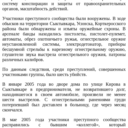
систему конспирации и защиты от правоохранительных
органов, масштабность действий.
Участники преступного сообщества были вооружены. В ходе
обысков на территории Сыктывкара, Усинска, Корткеросского
района были обнаружены и изъяты оружейные схроны. В
арсенале банды находились пистолеты, пистолет-пулемет,
автоматы, обрез охотничьего ружья, огнестрельное оружие
неустановленной системы, электродетонатор, приборы
бесшумной стрельбы к нарезному огнестрельному оружию,
глушители звука выстрела огнестрельного оружия, патроны
различных калибров.
По данным следствия, среди преступлений, совершенных
участниками группы, было шесть убийств.
В январе 2005 года во дворе дома по улице Кирова в
Сыктывкаре в предпринимателя, не возвратившего долг,
находившегося в своем автомобиле, произвели не менее
шести выстрелов. С огнестрельными ранениями груди
потерпевший был доставлен в больницу, где через месяц
скончался.
В мае 2005 года участники преступного сообщества
расправились с бывшим «коллегой», который