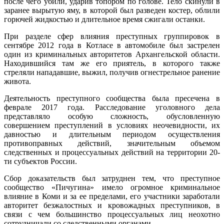
после чего убили, ударив топором по голове. Тело скинули в
заранее вырытую яму, в которой был разведен костер, облили
горючей жидкостью и длительное время сжигали останки.
При разделе сфер влияния преступных группировок в
сентябре 2012 года в Котласе в автомобиле был застрелен
один из криминальных авторитетов Архангельской области.
Находившийся там же его приятель, в которого также
стреляли нападавшие, выжил, получив огнестрельное ранение
живота.
Деятельность преступного сообщества была пресечена в
феврале 2017 года. Расследование уголовного дела
представляло особую сложность, обусловленную
совершением преступлений в условиях неочевидности, их
давностью и длительным периодом осуществления
противоправных действий, значительным объемом
следственных и процессуальных действий на территории 20-
ти субъектов России.
Сбор доказательств был затруднен тем, что преступное
сообщество «Пичугина» имело огромное криминальное
влияние в Коми и за ее пределами, его участники заработали
авторитет безжалостных и кровожадных преступников, в
связи с чем большинство процессуальных лиц неохотно
сотрудничали со следственными органами.