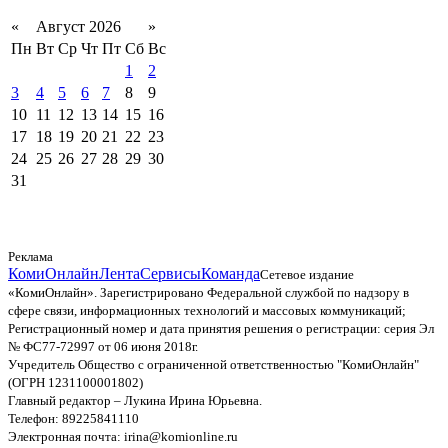
«
Август 2026
»
Пн
Вт
Ср
Чт
Пт
Сб
Вс
1
2
3
4
5
6
7
8
9
10
11
12
13
14
15
16
17
18
19
20
21
22
23
24
25
26
27
28
29
30
31
Реклама
КомиОнлайн
Лента
Сервисы
Команда
Сетевое издание
«КомиОнлайн». Зарегистрировано Федеральной службой по надзору в
сфере связи, информационных технологий и массовых коммуникаций;
Регистрационный номер и дата принятия решения о регистрации: серия Эл
№ ФС77-72997 от 06 июня 2018г.
Учредитель Общество с ограниченной ответственностью "КомиОнлайн"
(ОГРН 1231100001802)
Главный редактор – Лукина Ирина Юрьевна.
Телефон: 89225841110
Электронная почта: irina@komionline.ru