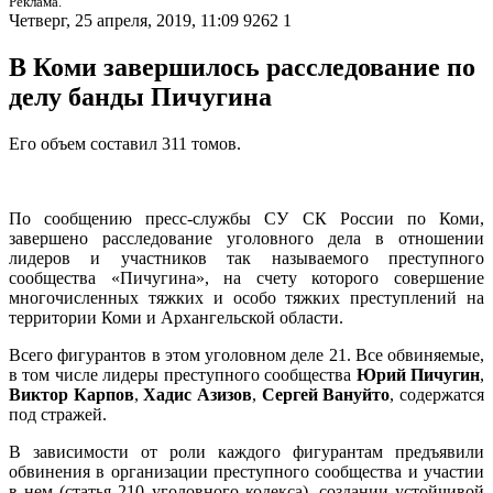
Реклама.
Четверг, 25 апреля, 2019, 11:09
9262
1
В Коми завершилось расследование по
делу банды Пичугина
Его объем составил 311 томов.
По сообщению пресс-службы СУ СК России по Коми,
завершено расследование уголовного дела в отношении
лидеров и участников так называемого преступного
сообщества «Пичугина», на счету которого совершение
многочисленных тяжких и особо тяжких преступлений на
территории Коми и Архангельской области.
Всего фигурантов в этом уголовном деле 21. Все обвиняемые,
в том числе лидеры преступного сообщества
Юрий Пичугин
,
Виктор Карпов
,
Хадис Азизов
,
Сергей Вануйто
, содержатся
под стражей.
В зависимости от роли каждого фигурантам предъявили
обвинения в организации преступного сообщества и участии
в нем (статья 210 уголовного кодекса), создании устойчивой