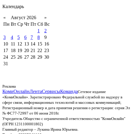
Календарь
«
Август 2026
»
Пн
Вт
Ср
Чт
Пт
Сб
Вс
1
2
3
4
5
6
7
8
9
10
11
12
13
14
15
16
17
18
19
20
21
22
23
24
25
26
27
28
29
30
31
Реклама
КомиОнлайн
Лента
Сервисы
Команда
Сетевое издание
«КомиОнлайн». Зарегистрировано Федеральной службой по надзору в
сфере связи, информационных технологий и массовых коммуникаций;
Регистрационный номер и дата принятия решения о регистрации: серия Эл
№ ФС77-72997 от 06 июня 2018г.
Учредитель Общество с ограниченной ответственностью "КомиОнлайн"
(ОГРН 1231100001802)
Главный редактор – Лукина Ирина Юрьевна.