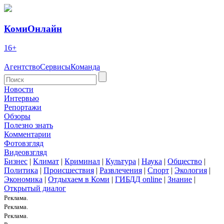
КомиОнлайн
16+
Агентство
Сервисы
Команда
Новости
Интервью
Репортажи
Обзоры
Полезно знать
Комментарии
Фотовзгляд
Видеовзгляд
Бизнес
|
Климат
|
Криминал
|
Культура
|
Наука
|
Общество
|
Политика
|
Происшествия
|
Развлечения
|
Спорт
|
Экология
|
Экономика
|
Отдыхаем в Коми
|
ГИБДД online
|
Знание
|
Открытый диалог
Реклама.
Реклама.
Реклама.