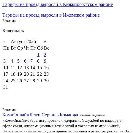
Тарифы на проезд выросли в Княжпогостском районе
Тарифы на проезд выросли в Ижемском районе
Реклама.
Календарь
«
Август 2026
»
Пн
Вт
Ср
Чт
Пт
Сб
Вс
1
2
3
4
5
6
7
8
9
10
11
12
13
14
15
16
17
18
19
20
21
22
23
24
25
26
27
28
29
30
31
Реклама
КомиОнлайн
Лента
Сервисы
Команда
Сетевое издание
«КомиОнлайн». Зарегистрировано Федеральной службой по надзору в
сфере связи, информационных технологий и массовых коммуникаций;
Регистрационный номер и дата принятия решения о регистрации: серия Эл