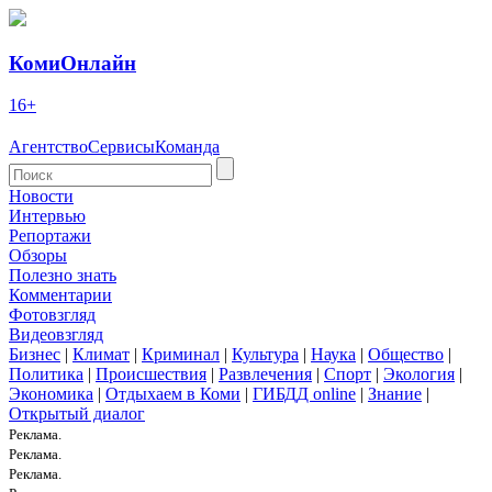
КомиОнлайн
16+
Агентство
Сервисы
Команда
Новости
Интервью
Репортажи
Обзоры
Полезно знать
Комментарии
Фотовзгляд
Видеовзгляд
Бизнес
|
Климат
|
Криминал
|
Культура
|
Наука
|
Общество
|
Политика
|
Происшествия
|
Развлечения
|
Спорт
|
Экология
|
Экономика
|
Отдыхаем в Коми
|
ГИБДД online
|
Знание
|
Открытый диалог
Реклама.
Реклама.
Реклама.