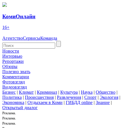
КомиОнлайн
16+
Агентство
Сервисы
Команда
Новости
Интервью
Репортажи
Обзоры
Полезно знать
Комментарии
Фотовзгляд
Видеовзгляд
Бизнес
|
Климат
|
Криминал
|
Культура
|
Наука
|
Общество
|
Политика
|
Происшествия
|
Развлечения
|
Спорт
|
Экология
|
Экономика
|
Отдыхаем в Коми
|
ГИБДД online
|
Знание
|
Открытый диалог
Реклама.
Реклама.
Реклама.