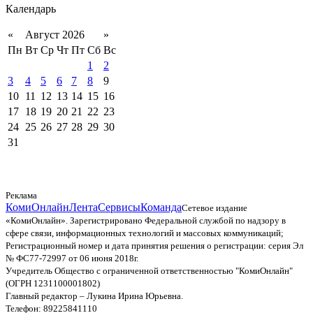
Календарь
«
Август 2026
»
Пн
Вт
Ср
Чт
Пт
Сб
Вс
1
2
3
4
5
6
7
8
9
10
11
12
13
14
15
16
17
18
19
20
21
22
23
24
25
26
27
28
29
30
31
Реклама
КомиОнлайн
Лента
Сервисы
Команда
Сетевое издание
«КомиОнлайн». Зарегистрировано Федеральной службой по надзору в
сфере связи, информационных технологий и массовых коммуникаций;
Регистрационный номер и дата принятия решения о регистрации: серия Эл
№ ФС77-72997 от 06 июня 2018г.
Учредитель Общество с ограниченной ответственностью "КомиОнлайн"
(ОГРН 1231100001802)
Главный редактор – Лукина Ирина Юрьевна.
Телефон: 89225841110