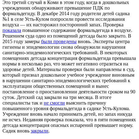
Это третий случай в Коми в этом году, когда в дошкольных
учреждениях обнаруживают превышение ПДК по
формальдегиду. В декабре 2014 году родители детей садика
№1 в селе Усть-Кулом попросили провести исследования
воздуха — их насторожил посторонний запах. Проверка
показала
повышенное содержание формальдегида в воздухе.
Решением суда одно из помещений детсада было закрыто. В
2015 году замеры
были проведены
вновь. Эксперты центра
гигиены и эпидемиологии снова обнаружили нарушения
санитарно-эпидемиологических требований. В некоторых
помещениях детсада концентрация формальдегида превышала
нормы в несколько раз, что может негативно отразиться на
здоровье детей. Материалы проверки были направлены в суд,
который признал дошкольное учебное учреждение виновным
в нарушении санитарно-эпидемиологических требований к
эксплуатации общественных помещений и вынес
постановление о приостановлении деятельности сроком на 90
суток. Детский сад закрыли на три месяца. В итоге
специалисты так и
не смогли
выяснить причину
повышенного уровня формальдегида в садике Усть-Кулома.
Учреждение вновь начало принимать детей, но запах никуда
не исчез. Недавняя проверка показала, что в пяти помещениях
детсада концентрация опасных испарений превышает норму.
Садик вновь
закрыли
.