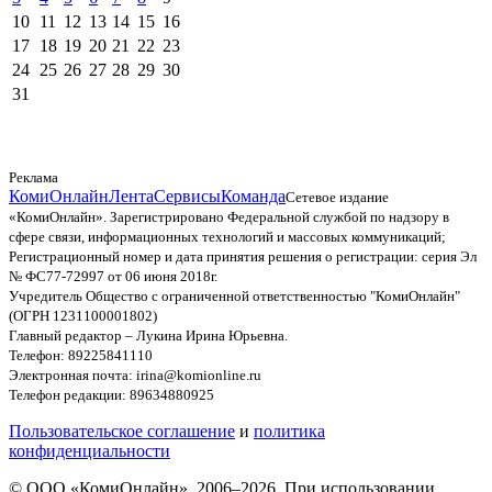
10
11
12
13
14
15
16
17
18
19
20
21
22
23
24
25
26
27
28
29
30
31
Реклама
КомиОнлайн
Лента
Сервисы
Команда
Сетевое издание
«КомиОнлайн». Зарегистрировано Федеральной службой по надзору в
сфере связи, информационных технологий и массовых коммуникаций;
Регистрационный номер и дата принятия решения о регистрации: серия Эл
№ ФС77-72997 от 06 июня 2018г.
Учредитель Общество с ограниченной ответственностью "КомиОнлайн"
(ОГРН 1231100001802)
Главный редактор – Лукина Ирина Юрьевна.
Телефон: 89225841110
Электронная почта: irina@komionline.ru
Телефон редакции: 89634880925
Пользовательское соглашение
и
политика
конфиденциальности
© ООО «КомиОнлайн», 2006–2026. При использовании