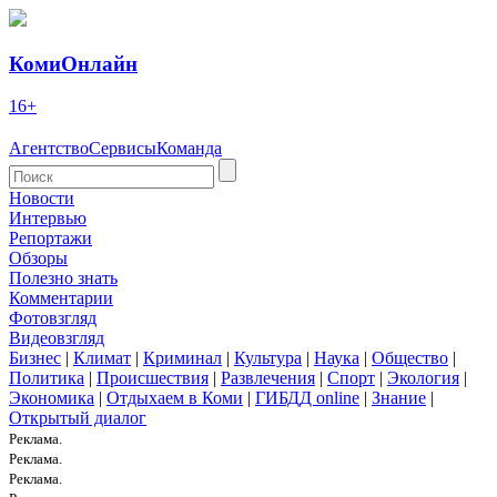
КомиОнлайн
16+
Агентство
Сервисы
Команда
Новости
Интервью
Репортажи
Обзоры
Полезно знать
Комментарии
Фотовзгляд
Видеовзгляд
Бизнес
|
Климат
|
Криминал
|
Культура
|
Наука
|
Общество
|
Политика
|
Происшествия
|
Развлечения
|
Спорт
|
Экология
|
Экономика
|
Отдыхаем в Коми
|
ГИБДД online
|
Знание
|
Открытый диалог
Реклама.
Реклама.
Реклама.