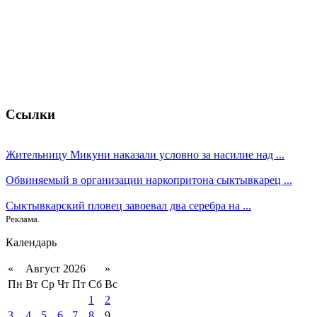
Ссылки
Жительницу Микуни наказали условно за насилие над ...
Обвиняемый в организации наркопритона сыктывкарец ...
Сыктывкарский пловец завоевал два серебра на ...
Реклама.
Календарь
«
Август 2026
»
Пн
Вт
Ср
Чт
Пт
Сб
Вс
1
2
3
4
5
6
7
8
9