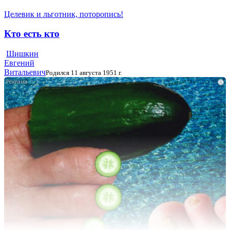
Целевик и льготник, поторопись!
Кто есть кто
Шишкин
Евгений
Витальевич
Родился 11 августа 1951 г.
i