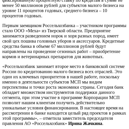
фиксированную процентную ставку по кредитам в сумме не
менее 50 миллионов рублей для субъектов малого бизнеса на
уровне 11 процентов годовых, среднего бизнеса – 10
процентов годовых.
Первым заемщиком Россельхозбанка – участником программы
стало ООО «Меха» из Тверской области. Предприятие
занимается разведением норок и хоря разных пород, имеет
свой цех пошива головных уборов и аксессуаров. Кредитные
средства банка в объеме 67 миллионов рублей будут
направлены на проведение сезонных работ – приобретение
кормов и ветеринарных препаратов для животных.
«Россельхозбанк занимает второе место в банковской системе
России по кредитованию малого бизнеса всех отраслей. Это
один их ключевых приоритетов в нашей работе, поскольку
именно в деятельности субъектов МСП мы видим
перспективы и точки роста экономики страны. Сегодня банк
обладает множеством инструментов поддержки данного
сегмента, при этом участие в программе Корпорации МСП
позволит нашим клиентам получить действительно
уникальные условия финансирования. В настоящее время на
рассмотрении в банке находится целый ряд проектов в рамках
этой программы», – отметила заместитель председателя
правления АО «Россельхозбанк»
Ирина Жачкина
.