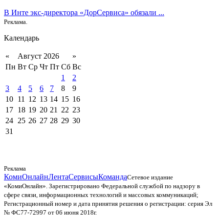
В Инте экс-директора «ДорСервиса» обязали ...
Реклама.
Календарь
«
Август 2026
»
Пн
Вт
Ср
Чт
Пт
Сб
Вс
1
2
3
4
5
6
7
8
9
10
11
12
13
14
15
16
17
18
19
20
21
22
23
24
25
26
27
28
29
30
31
Реклама
КомиОнлайн
Лента
Сервисы
Команда
Сетевое издание
«КомиОнлайн». Зарегистрировано Федеральной службой по надзору в
сфере связи, информационных технологий и массовых коммуникаций;
Регистрационный номер и дата принятия решения о регистрации: серия Эл
№ ФС77-72997 от 06 июня 2018г.