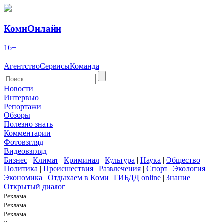
КомиОнлайн
16+
Агентство
Сервисы
Команда
Новости
Интервью
Репортажи
Обзоры
Полезно знать
Комментарии
Фотовзгляд
Видеовзгляд
Бизнес
|
Климат
|
Криминал
|
Культура
|
Наука
|
Общество
|
Политика
|
Происшествия
|
Развлечения
|
Спорт
|
Экология
|
Экономика
|
Отдыхаем в Коми
|
ГИБДД online
|
Знание
|
Открытый диалог
Реклама.
Реклама.
Реклама.