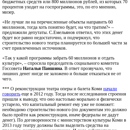
бюджетных средств или 800 миллионов рублей, из которых 70
процентов уходит на госпрограммы, это, по его мнению,
мизер.
«Не лучше ли на перечисленные объекты направить 60
миллионов, тогда хоть понятно будет, на что тратим?» –
предложили депутаты. С.Емельянов ответил, что этих денег
будет все равно недостаточно, и подчеркнул, что
строительство нового театра планируется по большей части за
счет привлеченных источников.
«Так у какой программы забрать 60 миллионов и отдать
культуре», – спросила председатель социального комитета
Госсовета
Наталья Паншина
. В ответ прозвучало, что
лишних денег нигде не заложено и больше отказаться не от
чего.
*** О реконструкции театра оперы и балета Коми
начали
говорить
еще в 2012 году. Тогда после исследования строения
пришли к выводу, что оно настолько морально и физически
устарело, что капитальный ремонт ему уже не поможет:
необходимо строительство нового (по документам это должно
было пройти как реконструкция, иначе федералы не дадут
денег). По договоренности с министерством культуры Коми в
2013 году театру должны были выделить средства на