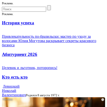
Реклама.
Реклама.
История успеха
Привлекательность по-бразильски: мастер по уходу за
волосами Юлия Могутова раскрывает секреты красивого
бизнеса
Абитуриент 2026
Целевик и льготник, поторопись!
Кто есть кто
Левицкий
Николай
Валентинович
Родился 8 августа 1972 г.
i