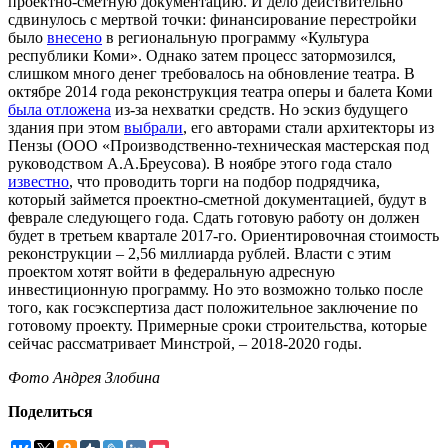
проектно-сметную документацию. И дело действительно
сдвинулось с мертвой точки: финансирование перестройки
было
внесено
в региональную программу «Культура
республики Коми». Однако затем процесс затормозился,
слишком много денег требовалось на обновление театра. В
октябре 2014 года реконструкция театра оперы и балета Коми
была отложена
из-за нехватки средств. Но эскиз будущего
здания при этом
выбрали
, его авторами стали архитекторы из
Пензы (ООО «Производственно-техническая мастерская под
руководством А.А.Бреусова). В ноябре этого года стало
известно
, что проводить торги на подбор подрядчика,
который займется проектно-сметной документацией, будут в
феврале следующего года. Сдать готовую работу он должен
будет в третьем квартале 2017-го. Ориентировочная стоимость
реконструкции – 2,56 миллиарда рублей. Власти с этим
проектом хотят войти в федеральную адресную
инвестиционную программу. Но это возможно только после
того, как госэкспертиза даст положительное заключение по
готовому проекту. Примерные сроки строительства, которые
сейчас рассматривает Минстрой, – 2018-2020 годы.
Фото Андрея Злобина
Поделиться