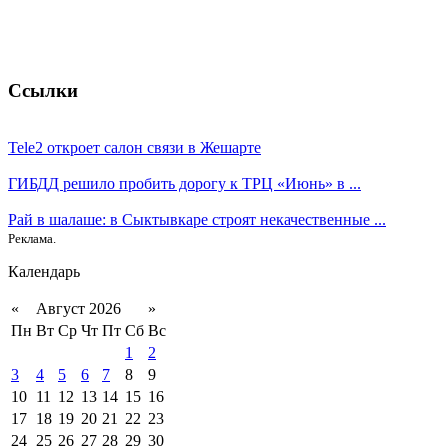
Ссылки
Tele2 откроет салон связи в Жешарте
ГИБДД решило пробить дорогу к ТРЦ «Июнь» в ...
Рай в шалаше: в Сыктывкаре строят некачественные ...
Реклама.
Календарь
«
Август 2026
»
Пн
Вт
Ср
Чт
Пт
Сб
Вс
1
2
3
4
5
6
7
8
9
10
11
12
13
14
15
16
17
18
19
20
21
22
23
24
25
26
27
28
29
30