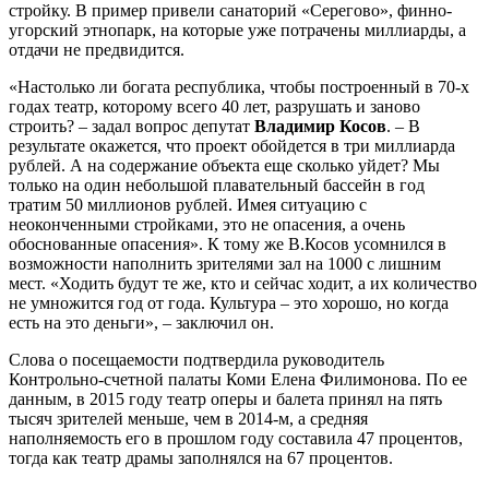
стройку. В пример привели санаторий «Серегово», финно-
угорский этнопарк, на которые уже потрачены миллиарды, а
отдачи не предвидится.
«Настолько ли богата республика, чтобы построенный в 70-х
годах театр, которому всего 40 лет, разрушать и заново
строить? – задал вопрос депутат
Владимир Косов
. – В
результате окажется, что проект обойдется в три миллиарда
рублей. А на содержание объекта еще сколько уйдет? Мы
только на один небольшой плавательный бассейн в год
тратим 50 миллионов рублей. Имея ситуацию с
неоконченными стройками, это не опасения, а очень
обоснованные опасения». К тому же В.Косов усомнился в
возможности наполнить зрителями зал на 1000 с лишним
мест. «Ходить будут те же, кто и сейчас ходит, а их количество
не умножится год от года. Культура – это хорошо, но когда
есть на это деньги», – заключил он.
Слова о посещаемости подтвердила руководитель
Контрольно-счетной палаты Коми Елена Филимонова. По ее
данным, в 2015 году театр оперы и балета принял на пять
тысяч зрителей меньше, чем в 2014-м, а средняя
наполняемость его в прошлом году составила 47 процентов,
тогда как театр драмы заполнялся на 67 процентов.