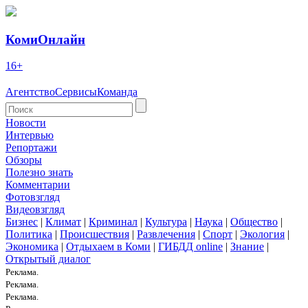
КомиОнлайн
16+
Агентство
Сервисы
Команда
Новости
Интервью
Репортажи
Обзоры
Полезно знать
Комментарии
Фотовзгляд
Видеовзгляд
Бизнес
|
Климат
|
Криминал
|
Культура
|
Наука
|
Общество
|
Политика
|
Происшествия
|
Развлечения
|
Спорт
|
Экология
|
Экономика
|
Отдыхаем в Коми
|
ГИБДД online
|
Знание
|
Открытый диалог
Реклама.
Реклама.
Реклама.