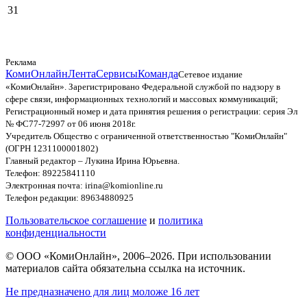
31
Реклама
КомиОнлайн
Лента
Сервисы
Команда
Сетевое издание
«КомиОнлайн». Зарегистрировано Федеральной службой по надзору в
сфере связи, информационных технологий и массовых коммуникаций;
Регистрационный номер и дата принятия решения о регистрации: серия Эл
№ ФС77-72997 от 06 июня 2018г.
Учредитель Общество с ограниченной ответственностью "КомиОнлайн"
(ОГРН 1231100001802)
Главный редактор – Лукина Ирина Юрьевна.
Телефон: 89225841110
Электронная почта: irina@komionline.ru
Телефон редакции: 89634880925
Пользовательское соглашение
и
политика
конфиденциальности
© ООО «КомиОнлайн», 2006–2026. При использовании
материалов сайта обязательна ссылка на источник.
Не предназначено для лиц моложе 16 лет