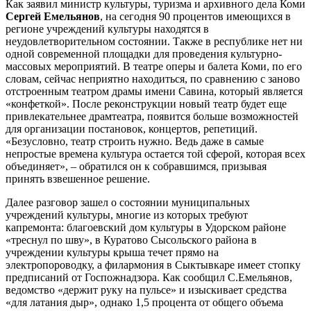
Как заявил министр культуры, туризма и архивного дела Коми
Сергей Емельянов
, на сегодня 90 процентов имеющихся в
регионе учреждений культуры находятся в
неудовлетворительном состоянии. Также в республике нет ни
одной современной площадки для проведения культурно-
массовых мероприятий. В театре оперы и балета Коми, по его
словам, сейчас неприятно находиться, по сравнению с заново
отстроенным театром драмы имени Савина, который является
«конфеткой». После реконструкции новый театр будет еще
привлекательнее драмтеатра, появится больше возможностей
для организации постановок, концертов, репетиций.
«Безусловно, театр строить нужно. Ведь даже в самые
непростые времена культура остается той сферой, которая всех
объединяет», – обратился он к собравшимся, призывая
принять взвешенное решение.
Далее разговор зашел о состоянии муниципальных
учреждений культуры, многие из которых требуют
капремонта: благоевский дом культуры в Удорском районе
«треснул по шву», в Куратово Сысольского района в
учреждении культуры крыша течет прямо на
электропороводку, а филармония в Сыктывкаре имеет стопку
предписаний от Госпожнадзора. Как сообщил С.Емельянов,
ведомство «держит руку на пульсе» и изыскивает средства
«для латания дыр», однако 1,5 процента от общего объема