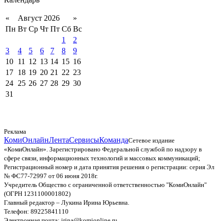
«
Август 2026
»
Пн
Вт
Ср
Чт
Пт
Сб
Вс
1
2
3
4
5
6
7
8
9
10
11
12
13
14
15
16
17
18
19
20
21
22
23
24
25
26
27
28
29
30
31
Реклама
КомиОнлайн
Лента
Сервисы
Команда
Сетевое издание
«КомиОнлайн». Зарегистрировано Федеральной службой по надзору в
сфере связи, информационных технологий и массовых коммуникаций;
Регистрационный номер и дата принятия решения о регистрации: серия Эл
№ ФС77-72997 от 06 июня 2018г.
Учредитель Общество с ограниченной ответственностью "КомиОнлайн"
(ОГРН 1231100001802)
Главный редактор – Лукина Ирина Юрьевна.
Телефон: 89225841110
Электронная почта: irina@komionline.ru