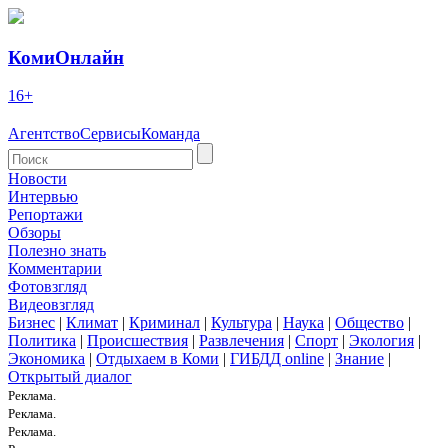
КомиОнлайн
16+
Агентство
Сервисы
Команда
Новости
Интервью
Репортажи
Обзоры
Полезно знать
Комментарии
Фотовзгляд
Видеовзгляд
Бизнес
|
Климат
|
Криминал
|
Культура
|
Наука
|
Общество
|
Политика
|
Происшествия
|
Развлечения
|
Спорт
|
Экология
|
Экономика
|
Отдыхаем в Коми
|
ГИБДД online
|
Знание
|
Открытый диалог
Реклама.
Реклама.
Реклама.