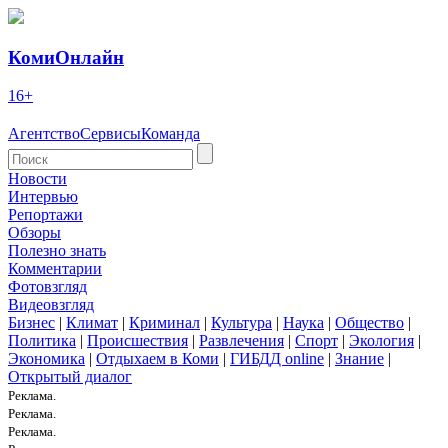
КомиОнлайн
16+
Агентство
Сервисы
Команда
Новости
Интервью
Репортажи
Обзоры
Полезно знать
Комментарии
Фотовзгляд
Видеовзгляд
Бизнес
|
Климат
|
Криминал
|
Культура
|
Наука
|
Общество
|
Политика
|
Происшествия
|
Развлечения
|
Спорт
|
Экология
|
Экономика
|
Отдыхаем в Коми
|
ГИБДД online
|
Знание
|
Открытый диалог
Реклама.
Реклама.
Реклама.