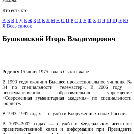
Реклама.
Кто есть кто
А
Б
В
Г
Д
E
Ж
З
И
К
Л
М
Н
О
П
Р
С
Т
У
Ф
Х
Ц
Ч
Ш
Щ
Э
Ю
Я
Весь список
Бушковский Игорь Владимирович
Родился 15 июня 1975 года в Сыктывкаре.
В 1993 году окончил Высшее профессиональное училище №
34 по специальности «телемастер». В 2006 году —
негосударственное образовательное учреждение
«Современная гуманитарная академия» по специальности
«юрист».
В 1993–1995 годах — служба в Вооруженных силах России.
В 1995–2002 годах — служба в Федеральном агентстве
правительственной связи и информации при Президенте