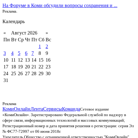
На Форуме в Коми обсудили вопросы сохранения и ...
Реклама.
Календарь
«
Август 2026
»
Пн
Вт
Ср
Чт
Пт
Сб
Вс
1
2
3
4
5
6
7
8
9
10
11
12
13
14
15
16
17
18
19
20
21
22
23
24
25
26
27
28
29
30
31
Реклама
КомиОнлайн
Лента
Сервисы
Команда
Сетевое издание
«КомиОнлайн». Зарегистрировано Федеральной службой по надзору в
сфере связи, информационных технологий и массовых коммуникаций;
Регистрационный номер и дата принятия решения о регистрации: серия Эл
№ ФС77-72997 от 06 июня 2018г.
Учредитель Общество с ограниченной ответственностью "КомиОнлайн"