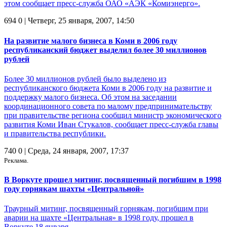
этом сообщает пресс-служба ОАО «АЭК «Комиэнерго».
694
0
| Четверг, 25 января, 2007, 14:50
На развитие малого бизнеса в Коми в 2006 году
республиканский бюджет выделил более 30 миллионов
рублей
Более 30 миллионов рублей было выделено из
республиканского бюджета Коми в 2006 году на развитие и
поддержку малого бизнеса. Об этом на заседании
координационного совета по малому предпринимательству
при правительстве региона сообщил министр экономического
развития Коми Иван Стукалов, сообщает пресс-служба главы
и правительства республики.
740
0
| Среда, 24 января, 2007, 17:37
Реклама.
В Воркуте прошел митинг, посвященный погибшим в 1998
году горнякам шахты «Центральной»
Траурный митинг, посвященный горнякам, погибшим при
аварии на шахте «Центральная» в 1998 году, прошел в
Воркуте 18 января.