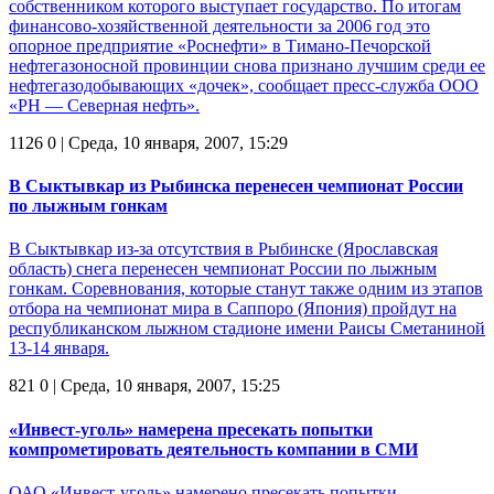
собственником которого выступает государство. По итогам
финансово-хозяйственной деятельности за 2006 год это
опорное предприятие «Роснефти» в Тимано-Печорской
нефтегазоносной провинции снова признано лучшим среди ее
нефтегазодобывающих «дочек», сообщает пресс-служба ООО
«РН — Северная нефть».
1126
0
| Среда, 10 января, 2007, 15:29
В Сыктывкар из Рыбинска перенесен чемпионат России
по лыжным гонкам
В Сыктывкар из-за отсутствия в Рыбинске (Ярославская
область) снега перенесен чемпионат России по лыжным
гонкам. Соревнования, которые станут также одним из этапов
отбора на чемпионат мира в Саппоро (Япония) пройдут на
республиканском лыжном стадионе имени Раисы Сметаниной
13-14 января.
821
0
| Среда, 10 января, 2007, 15:25
«Инвест-уголь» намерена пресекать попытки
компрометировать деятельность компании в СМИ
ОАО «Инвест-уголь» намерено пресекать попытки