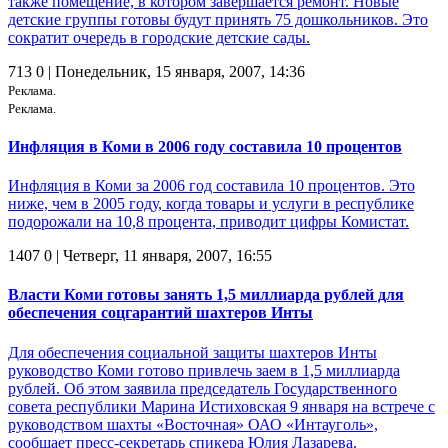
также помещение, в котором завершается ремонт. Новые
детские группы готовы будут принять 75 дошкольников. Это
сократит очередь в городские детские сады.
713
0
| Понедельник, 15 января, 2007, 14:36
Реклама.
Реклама.
Инфляция в Коми в 2006 году составила 10 процентов
Инфляция в Коми за 2006 год составила 10 процентов. Это
ниже, чем в 2005 году, когда товары и услуги в республике
подорожали на 10,8 процента, приводит цифры Комистат.
1407
0
| Четверг, 11 января, 2007, 16:55
Власти Коми готовы занять 1,5 миллиарда рублей для
обеспечения соцгарантий шахтеров Инты
Для обеспечения социальной защиты шахтеров Инты
руководство Коми готово привлечь заем в 1,5 миллиарда
рублей. Об этом заявила председатель Государственного
совета республики Марина Истиховская 9 января на встрече с
руководством шахты «Восточная» ОАО «Интауголь»,
сообщает пресс-секретарь спикера Юлия Лазарева.