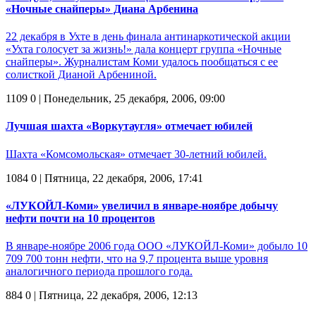
«Ночные снайперы» Диана Арбенина
22 декабря в Ухте в день финала антинаркотической акции
«Ухта голосует за жизнь!» дала концерт группа «Ночные
снайперы». Журналистам Коми удалось пообщаться с ее
солисткой Дианой Арбениной.
1109
0
| Понедельник, 25 декабря, 2006, 09:00
Лучшая шахта «Воркутаугля» отмечает юбилей
Шахта «Комсомольская» отмечает 30-летний юбилей.
1084
0
| Пятница, 22 декабря, 2006, 17:41
«ЛУКОЙЛ-Коми» увеличил в январе-ноябре добычу
нефти почти на 10 процентов
В январе-ноябре 2006 года ООО «ЛУКОЙЛ-Коми» добыло 10
709 700 тонн нефти, что на 9,7 процента выше уровня
аналогичного периода прошлого года.
884
0
| Пятница, 22 декабря, 2006, 12:13