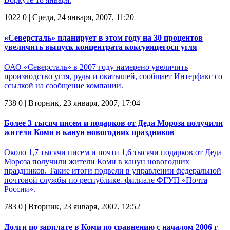
1022
0
| Среда, 24 января, 2007, 11:20
«Северсталь» планирует в этом году на 30 процентов
увеличить выпуск концентрата коксующегося угля
ОАО «Северсталь» в 2007 году намерено увеличить
производство угля, руды и окатышей, сообщает Интерфакс со
ссылкой на сообщение компании.
738
0
| Вторник, 23 января, 2007, 17:04
Более 3 тысяч писем и подарков от Деда Мороза получили
жители Коми в канун новогодних праздников
Около 1,7 тысячи писем и почти 1,6 тысячи подарков от Деда
Мороза получили жители Коми в канун новогодних
праздников. Такие итоги подвели в управлении федеральной
почтовой службы по республике- филиале ФГУП «Почта
России».
783
0
| Вторник, 23 января, 2007, 12:52
Долги по зарплате в Коми по сравнению с началом 2006 г