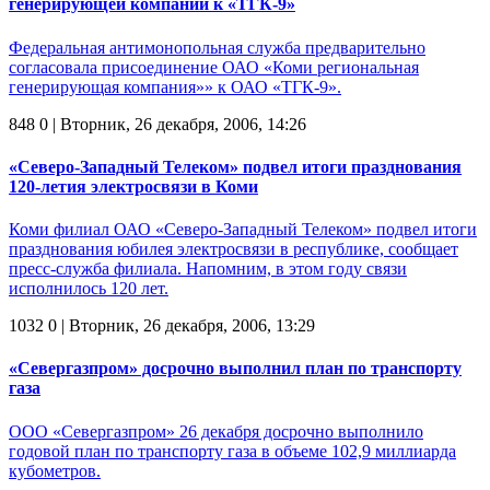
генерирующей компании к «ТГК-9»
Федеральная антимонопольная служба предварительно
согласовала присоединение ОАО «Коми региональная
генерирующая компания»» к ОАО «ТГК-9».
848
0
| Вторник, 26 декабря, 2006, 14:26
«Северо-Западный Телеком» подвел итоги празднования
120-летия электросвязи в Коми
Коми филиал ОАО «Северо-Западный Телеком» подвел итоги
празднования юбилея электросвязи в республике, сообщает
пресс-служба филиала. Напомним, в этом году связи
исполнилось 120 лет.
1032
0
| Вторник, 26 декабря, 2006, 13:29
«Севергазпром» досрочно выполнил план по транспорту
газа
ООО «Севергазпром» 26 декабря досрочно выполнило
годовой план по транспорту газа в объеме 102,9 миллиарда
кубометров.