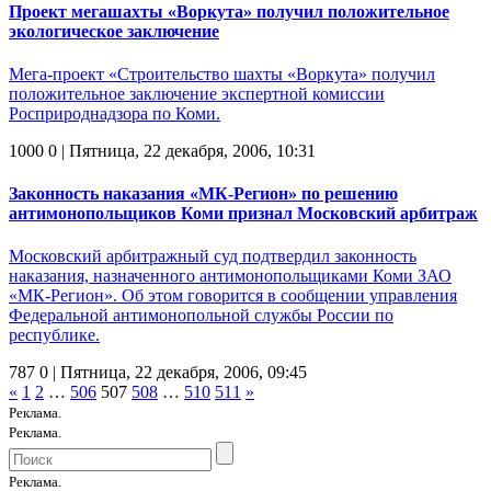
Проект мегашахты «Воркута» получил положительное
экологическое заключение
Мега-проект «Строительство шахты «Воркута» получил
положительное заключение экспертной комиссии
Росприроднадзора по Коми.
1000
0
| Пятница, 22 декабря, 2006, 10:31
Законность наказания «МК-Регион» по решению
антимонопольщиков Коми признал Московский арбитраж
Московский арбитражный суд подтвердил законность
наказания, назначенного антимонопольщиками Коми ЗАО
«МК-Регион». Об этом говорится в сообщении управления
Федеральной антимонопольной службы России по
республике.
787
0
| Пятница, 22 декабря, 2006, 09:45
«
1
2
…
506
507
508
…
510
511
»
Реклама.
Реклама.
Реклама.