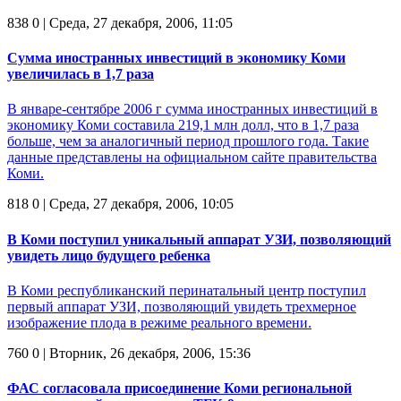
838
0
| Среда, 27 декабря, 2006, 11:05
Сумма иностранных инвестиций в экономику Коми
увеличилась в 1,7 раза
В январе-сентябре 2006 г сумма иностранных инвестиций в
экономику Коми составила 219,1 млн долл, что в 1,7 раза
больше, чем за аналогичный период прошлого года. Такие
данные представлены на официальном сайте правительства
Коми.
818
0
| Среда, 27 декабря, 2006, 10:05
В Коми поступил уникальный аппарат УЗИ, позволяющий
увидеть лицо будущего ребенка
В Коми республиканский перинатальный центр поступил
первый аппарат УЗИ, позволяющий увидеть трехмерное
изображение плода в режиме реального времени.
760
0
| Вторник, 26 декабря, 2006, 15:36
ФАС согласовала присоединение Коми региональной