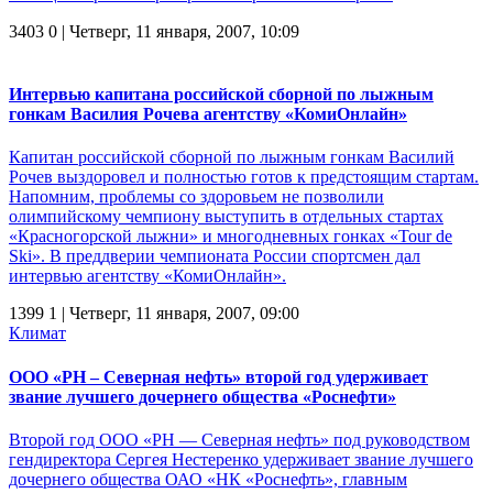
3403
0
| Четверг, 11 января, 2007, 10:09
Интервью капитана российской сборной по лыжным
гонкам Василия Рочева агентству «КомиОнлайн»
Капитан российской сборной по лыжным гонкам Василий
Рочев выздоровел и полностью готов к предстоящим стартам.
Напомним, проблемы со здоровьем не позволили
олимпийскому чемпиону выступить в отдельных стартах
«Красногорской лыжни» и многодневных гонках «Tour de
Ski». В преддверии чемпионата России спортсмен дал
интервью агентству «КомиОнлайн».
1399
1
| Четверг, 11 января, 2007, 09:00
Климат
ООО «РН – Северная нефть» второй год удерживает
звание лучшего дочернего общества «Роснефти»
Второй год ООО «РН — Северная нефть» под руководством
гендиректора Сергея Нестеренко удерживает звание лучшего
дочернего общества ОАО «НК «Роснефть», главным