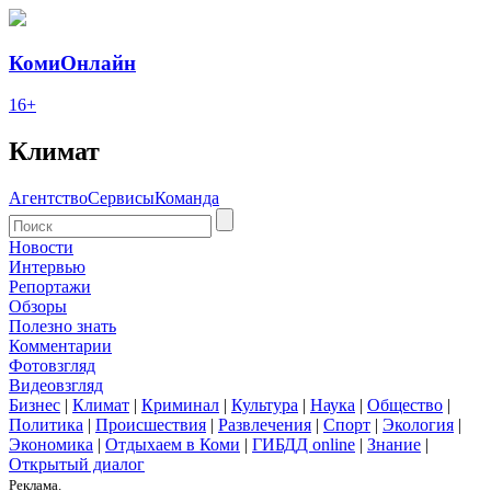
КомиОнлайн
16+
Климат
Агентство
Сервисы
Команда
Новости
Интервью
Репортажи
Обзоры
Полезно знать
Комментарии
Фотовзгляд
Видеовзгляд
Бизнес
|
Климат
|
Криминал
|
Культура
|
Наука
|
Общество
|
Политика
|
Происшествия
|
Развлечения
|
Спорт
|
Экология
|
Экономика
|
Отдыхаем в Коми
|
ГИБДД online
|
Знание
|
Открытый диалог
Реклама.