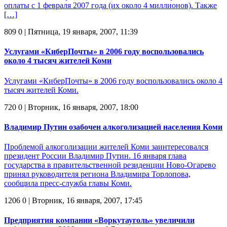
оплаты с 1 февраля 2007 года (их около 4 миллионов). Также
[…]
809
0
| Пятница, 19 января, 2007, 11:39
Услугами «КиберПочты» в 2006 году воспользовались
около 4 тысяч жителей Коми
Услугами «КиберПочты» в 2006 году воспользовались около 4
тысяч жителей Коми.
720
0
| Вторник, 16 января, 2007, 18:00
Владимир Путин озабочен алкоголизацией населения Коми
Проблемой алкоголизации жителей Коми заинтересовался
президент России Владимир Путин. 16 января глава
государства в правительственной резиденции Ново-Огарево
принял руководителя региона Владимира Торлопова,
сообщила пресс-служба главы Коми.
1206
0
| Вторник, 16 января, 2007, 17:45
Предприятия компании «Воркутауголь» увеличили