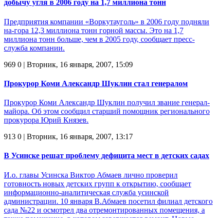
добычу угля в 2006 году на 1,7 миллиона тонн
Предприятия компании «Воркутауголь» в 2006 году подняли
на-гора 12,3 миллиона тонн горной массы. Это на 1,7
миллиона тонн больше, чем в 2005 году, сообщает пресс-
служба компании.
969
0
| Вторник, 16 января, 2007, 15:09
Прокурор Коми Александр Шуклин стал генералом
Прокурор Коми Александр Шуклин получил звание генерал-
майора. Об этом сообщил старший помощник регионального
прокурора Юрий Князев.
913
0
| Вторник, 16 января, 2007, 13:17
В Усинске решат проблему дефицита мест в детских садах
И.о. главы Усинска Виктор Абмаев лично проверил
готовность новых детских групп к открытию, сообщает
информационно-аналитическая служба усинской
администрации. 10 января В.Абмаев посетил филиал детского
сада №22 и осмотрел два отремонтированных помещения, а