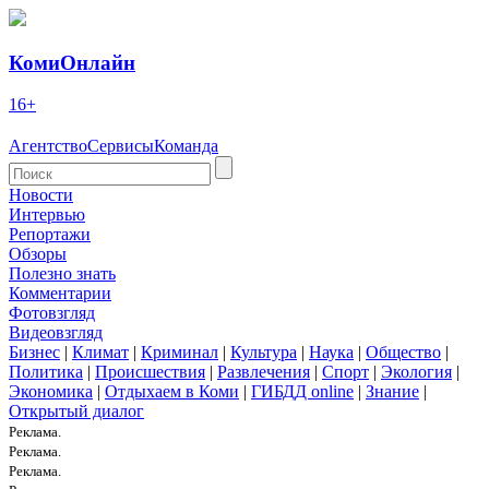
КомиОнлайн
16+
Агентство
Сервисы
Команда
Новости
Интервью
Репортажи
Обзоры
Полезно знать
Комментарии
Фотовзгляд
Видеовзгляд
Бизнес
|
Климат
|
Криминал
|
Культура
|
Наука
|
Общество
|
Политика
|
Происшествия
|
Развлечения
|
Спорт
|
Экология
|
Экономика
|
Отдыхаем в Коми
|
ГИБДД online
|
Знание
|
Открытый диалог
Реклама.
Реклама.
Реклама.