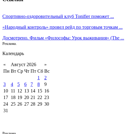
Спортивно-оздоровительный клуб Tonifier поможет ...
«Народный контроль» провел рейд по торговым точкам ...
Досмотрено. Фильм «Философы: Урок выживания» (The ...
Реклама.
Календарь
«
Август 2026
»
Пн
Вт
Ср
Чт
Пт
Сб
Вс
1
2
3
4
5
6
7
8
9
10
11
12
13
14
15
16
17
18
19
20
21
22
23
24
25
26
27
28
29
30
31
Реклама