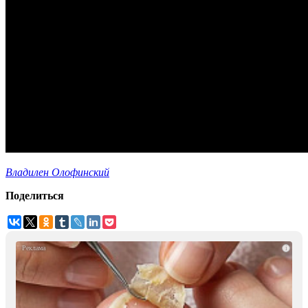
Владилен Олофинский
Поделиться
i