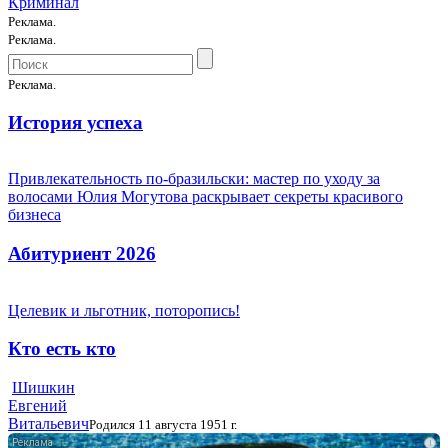
Криминал
Реклама.
Реклама.
Реклама.
История успеха
Привлекательность по-бразильски: мастер по уходу за
волосами Юлия Могутова раскрывает секреты красивого
бизнеса
Абитуриент 2026
Целевик и льготник, поторопись!
Кто есть кто
Шишкин
Евгений
Витальевич
Родился 11 августа 1951 г.
i