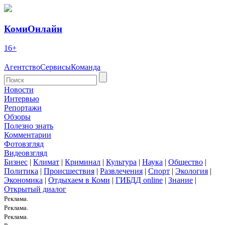
КомиОнлайн
16+
Агентство
Сервисы
Команда
Новости
Интервью
Репортажи
Обзоры
Полезно знать
Комментарии
Фотовзгляд
Видеовзгляд
Бизнес
|
Климат
|
Криминал
|
Культура
|
Наука
|
Общество
|
Политика
|
Происшествия
|
Развлечения
|
Спорт
|
Экология
|
Экономика
|
Отдыхаем в Коми
|
ГИБДД online
|
Знание
|
Открытый диалог
Реклама.
Реклама.
Реклама.