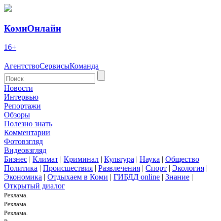
КомиОнлайн
16+
Агентство
Сервисы
Команда
Новости
Интервью
Репортажи
Обзоры
Полезно знать
Комментарии
Фотовзгляд
Видеовзгляд
Бизнес
|
Климат
|
Криминал
|
Культура
|
Наука
|
Общество
|
Политика
|
Происшествия
|
Развлечения
|
Спорт
|
Экология
|
Экономика
|
Отдыхаем в Коми
|
ГИБДД online
|
Знание
|
Открытый диалог
Реклама.
Реклама.
Реклама.