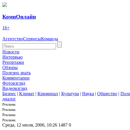
КомиОнлайн
16+
Агентство
Сервисы
Команда
Новости
Интервью
Репортажи
Обзоры
Полезно знать
Комментарии
Фотовзгляд
Видеовзгляд
Бизнес
|
Климат
|
Криминал
|
Культура
|
Наука
|
Общество
|
Пол
диалог
Реклама.
Реклама.
Реклама.
Реклама.
Среда, 12 июля, 2006, 10:26
1487
0