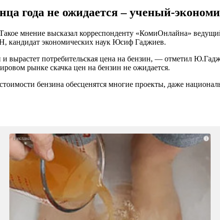
онца года не ожидается – ученый-эконо
я. Такое мнение высказал корреспонденту «КомиОнлайна» ведущ
Н, кандидат экономических наук Юсиф Гаджиев.
и и вырастет потребительская цена на бензин, — отметил Ю.Гадж
ировом рынке скачка цен на бензин не ожидается.
 стоимости бензина обесценятся многие проекты, даже националь
i