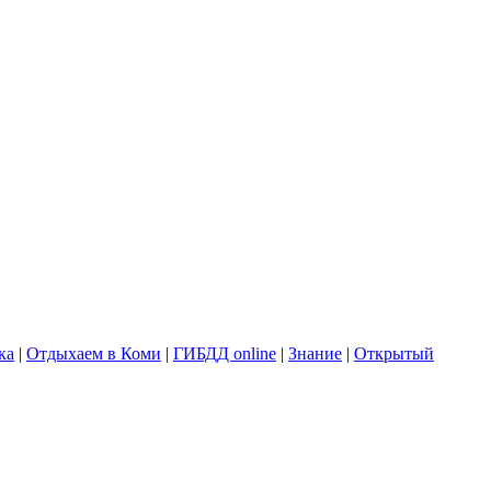
ка
|
Отдыхаем в Коми
|
ГИБДД online
|
Знание
|
Открытый