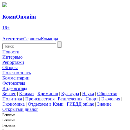
КомиОнлайн
16+
Агентство
Сервисы
Команда
Новости
Интервью
Репортажи
Обзоры
Полезно знать
Комментарии
Фотовзгляд
Видеовзгляд
Бизнес
|
Климат
|
Криминал
|
Культура
|
Наука
|
Общество
|
Политика
|
Происшествия
|
Развлечения
|
Спорт
|
Экология
|
Экономика
|
Отдыхаем в Коми
|
ГИБДД online
|
Знание
|
Открытый диалог
Реклама.
Реклама.
Реклама.