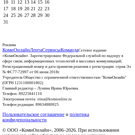
10
11
12
13
14
15
16
17
18
19
20
21
22
23
24
25
26
27
28
29
30
31
Реклама
КомиОнлайн
Лента
Сервисы
Команда
Сетевое издание
«КомиОнлайн». Зарегистрировано Федеральной службой по надзору в
сфере связи, информационных технологий и массовых коммуникаций;
Регистрационный номер и дата принятия решения о регистрации: серия Эл
№ ФС77-72997 от 06 июня 2018г.
Учредитель Общество с ограниченной ответственностью "КомиОнлайн"
(ОГРН 1231100001802)
Главный редактор – Лукина Ирина Юрьевна.
Телефон: 89225841110
Электронная почта: irina@komionline.ru
Телефон редакции: 89634880925
Пользовательское соглашение
и
политика
конфиденциальности
© ООО «КомиОнлайн», 2006–2026. При использовании