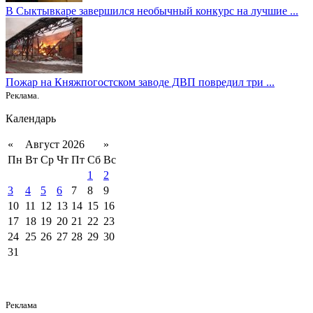
В Сыктывкаре завершился необычный конкурс на лучшие ...
Пожар на Княжпогостском заводе ДВП повредил три ...
Реклама.
Календарь
«
Август 2026
»
Пн
Вт
Ср
Чт
Пт
Сб
Вс
1
2
3
4
5
6
7
8
9
10
11
12
13
14
15
16
17
18
19
20
21
22
23
24
25
26
27
28
29
30
31
Реклама