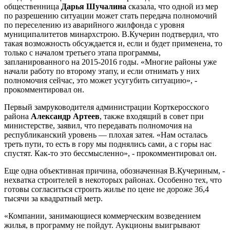
общественница
Дарья Шучалина
сказала, что одной из мер
по разрешению ситуации может стать передача полномочий
по переселению из аварийного жилфонда с уровня
муниципалитетов минархстрою. В.Кучерин подтвердил, что
такая возможность обсуждается и, если и будет применена, то
только с началом третьего этапа программы,
запланированного на 2015-2016 годы. «Многие районы уже
начали работу по второму этапу, и если отнимать у них
полномочия сейчас, это может усугубить ситуацию», -
прокомментировал он.
Первый замруководителя администрации Корткеросского
района
Александр Артеев
, также входящий в совет при
министерстве, заявил, что передавать полномочия на
республиканский уровень — плохая затея. «Нам осталась
треть пути, то есть в гору мы поднялись сами, а с горы нас
спустят. Как-то это бессмысленно», - прокомментировал он.
Еще одна объективная причина, обозначенная В.Кучериным, -
нехватка строителей в некоторых районах. Особенно тех, что
готовы согласиться строить жилье по цене не дороже 36,4
тысячи за квадратный метр.
«Компании, занимающиеся коммерческим возведением
жилья, в программу не пойдут. Аукционы выигрывают