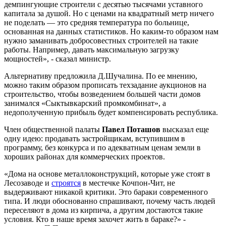
демпингующие строители с десятью тысячами уставного
капитала за душой. Но с ценами на квадратный метр ничего
не поделать — это средняя температура по больнице,
основанная на данных статистиков. Но каким-то образом нам
нужно заманивать добросовестных строителей на такие
работы. Например, давать максимальную загрузку
мощностей», - сказал министр.
Альтернативу предложила Д.Шучалина. По ее мнению,
можно таким образом прописать техзадание аукционов на
строительство, чтобы возведением большей части домов
занимался «Сыктывкарский промкомбинат», а
недополученную прибыль будет компенсировать республика.
Член общественной палаты
Павел Поташов
высказал еще
одну идею: продавать застройщикам, вступившим в
программу, без конкурса и по адекватным ценам земли в
хороших районах для коммерческих проектов.
«Дома на основе металлоконструкций, которые уже стоят в
Лесозаводе и
строятся
в местечке Кочпон-Чит, не
выдерживают никакой критики. Это бараки современного
типа. И люди обоснованно спрашивают, почему часть людей
переселяют в дома из кирпича, а другим достаются такие
условия. Кто в наше время захочет жить в бараке?» -