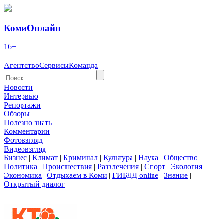
КомиОнлайн
16+
Агентство
Сервисы
Команда
Новости
Интервью
Репортажи
Обзоры
Полезно знать
Комментарии
Фотовзгляд
Видеовзгляд
Бизнес
|
Климат
|
Криминал
|
Культура
|
Наука
|
Общество
|
Политика
|
Происшествия
|
Развлечения
|
Спорт
|
Экология
|
Экономика
|
Отдыхаем в Коми
|
ГИБДД online
|
Знание
|
Открытый диалог