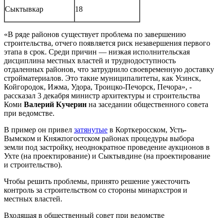
Сыктывкар
18
«В ряде районов существует проблема по завершению
строительства, отчего появляется риск незавершения первого
этапа в срок. Среди причин — низкая исполнительская
дисциплина местных властей и труднодоступность
отдаленных районов, что затруднило своевременную доставку
стройматериалов. Это такие муниципалитеты, как Усинск,
Койгородок, Ижма, Удора, Троицко-Печорск, Печора», -
рассказал 3 декабря министр архитектуры и строительства
Коми
Валерий Кучерин
на заседании общественного совета
при ведомстве.
В пример он привел
затянутые
в Корткеросском, Усть-
Вымском и Княжпогостском районах процедуры выбора
земли под застройку, неоднократное проведение аукционов в
Ухте (на проектирование) и Сыктывдине (на проектирование
и строительство).
Чтобы решить проблемы, принято решение ужесточить
контроль за строительством со стороны минархстроя и
местных властей.
Входящая в общественный совет при ведомстве