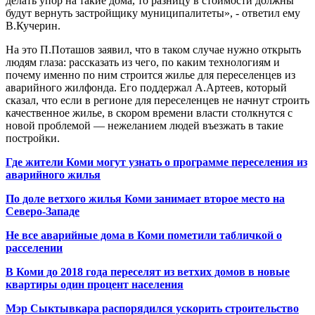
делать упор на такие дома, то разницу в стоимости должны
будут вернуть застройщику муниципалитеты», - ответил ему
В.Кучерин.
На это П.Поташов заявил, что в таком случае нужно открыть
людям глаза: рассказать из чего, по каким технологиям и
почему именно по ним строится жилье для переселенцев из
аварийного жилфонда. Его поддержал А.Артеев, который
сказал, что если в регионе для переселенцев не начнут строить
качественное жилье, в скором времени власти столкнутся с
новой проблемой — нежеланием людей въезжать в такие
постройки.
Где жители Коми могут узнать о программе переселения из
аварийного жилья
По доле ветхого жилья Коми занимает второе место на
Северо-Западе
Не все аварийные дома в Коми пометили табличкой о
расселении
В Коми до 2018 года переселят из ветхих домов в новые
квартиры один процент населения
Мэр Сыктывкара распорядился ускорить строительство