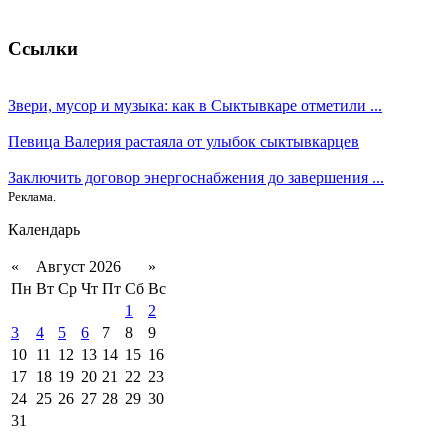
Ссылки
Звери, мусор и музыка: как в Сыктывкаре отметили ...
Певица Валерия растаяла от улыбок сыктывкарцев
Заключить договор энергоснабжения до завершения ...
Реклама.
Календарь
«
Август 2026
»
Пн
Вт
Ср
Чт
Пт
Сб
Вс
1
2
3
4
5
6
7
8
9
10
11
12
13
14
15
16
17
18
19
20
21
22
23
24
25
26
27
28
29
30
31