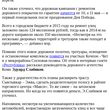
апреля.
Он также уточнил, что дорожная кампания с ремонтом
дорожного покрытия по гарантии
начнется
не 10, а 11 мая — в
первый понедельник после празднования Дня Победы.
Всего в городском бюджете в 2015 году на ремонт улиц
заложено около 124 миллионов рублей, тогда как в 2014-м на
дороги направили около 350 миллионов. «Несмотря на это
несколько дворовых территорий и тротуаров также попадет в
программу», — добавил мэр.
Помимо этого новое дорожное полотно, тротуары, освещение
и остановочные комплексы
появятся
на участках Кочпон - Чит
и у микрорайона Сосновая поляна. Об этом в интервью газете
«Республика»
рассказал руководитель дорожного агентства
Коми
Эдуард Слабиков
.
Также у дорагентства есть планы расширить трассу
Сыктывкар – Эжва, сделать разделительную полосу в районе
торгового центра «Макси». То же самое – на затонском
направлении. Но когда на это появятся деньги, Э.Слабиков не
уточнил.
Напомним, несмотря на увеличивающиеся количество
автомобилей, возрастающую загруженность улиц и все чаще