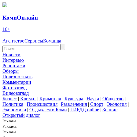
КомиОнлайн
16+
Агентство
Сервисы
Команда
Новости
Интервью
Репортажи
Обзоры
Полезно знать
Комментарии
Фотовзгляд
Видеовзгляд
Бизнес
|
Климат
|
Криминал
|
Культура
|
Наука
|
Общество
|
Политика
|
Происшествия
|
Развлечения
|
Спорт
|
Экология
|
Экономика
|
Отдыхаем в Коми
|
ГИБДД online
|
Знание
|
Открытый диалог
Реклама.
Реклама.
Реклама.