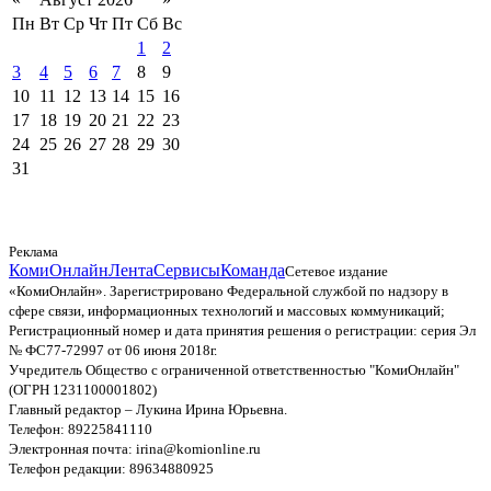
Пн
Вт
Ср
Чт
Пт
Сб
Вс
1
2
3
4
5
6
7
8
9
10
11
12
13
14
15
16
17
18
19
20
21
22
23
24
25
26
27
28
29
30
31
Реклама
КомиОнлайн
Лента
Сервисы
Команда
Сетевое издание
«КомиОнлайн». Зарегистрировано Федеральной службой по надзору в
сфере связи, информационных технологий и массовых коммуникаций;
Регистрационный номер и дата принятия решения о регистрации: серия Эл
№ ФС77-72997 от 06 июня 2018г.
Учредитель Общество с ограниченной ответственностью "КомиОнлайн"
(ОГРН 1231100001802)
Главный редактор – Лукина Ирина Юрьевна.
Телефон: 89225841110
Электронная почта: irina@komionline.ru
Телефон редакции: 89634880925