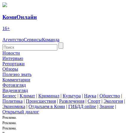
КомиОнлайн
16+
Агентство
Сервисы
Команда
Новости
Интервью
Репортажи
Обзоры
Полезно знать
Комментарии
Фотовзгляд
Видеовзгляд
Бизнес
|
Климат
|
Криминал
|
Культура
|
Наука
|
Общество
|
Политика
|
Происшествия
|
Развлечения
|
Спорт
|
Экология
|
Экономика
|
Отдыхаем в Коми
|
ГИБДД online
|
Знание
|
Открытый диалог
Реклама.
Реклама.
Реклама.