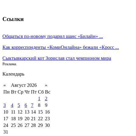
Ссылки
Общаться по-новому подарил шанс «Билайн» ...
Как корреспонденты «КомиОнлайна» бежали «Кросс ...
Сыктывкарский кот Зорислав стал чемпионом мира
Реклама.
Календарь
«
Август 2026
»
Пн
Вт
Ср
Чт
Пт
Сб
Вс
1
2
3
4
5
6
7
8
9
10
11
12
13
14
15
16
17
18
19
20
21
22
23
24
25
26
27
28
29
30
31