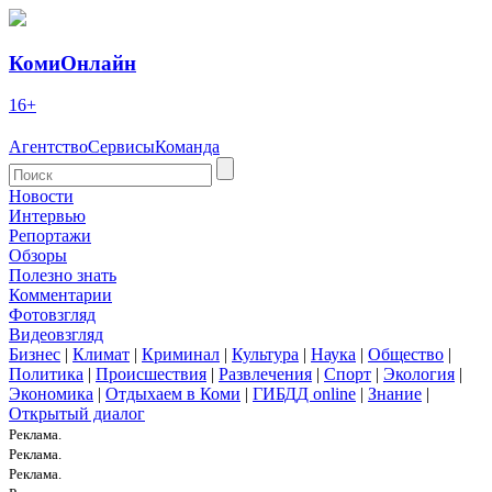
КомиОнлайн
16+
Агентство
Сервисы
Команда
Новости
Интервью
Репортажи
Обзоры
Полезно знать
Комментарии
Фотовзгляд
Видеовзгляд
Бизнес
|
Климат
|
Криминал
|
Культура
|
Наука
|
Общество
|
Политика
|
Происшествия
|
Развлечения
|
Спорт
|
Экология
|
Экономика
|
Отдыхаем в Коми
|
ГИБДД online
|
Знание
|
Открытый диалог
Реклама.
Реклама.
Реклама.