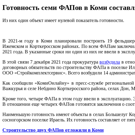
Готовность семи ФАПов в Коми составл
Из них один объект имеет нулевой показатель готовности.
В 2021-м году в Коми планировали построить 19 фельдшерс
Ижемском и Корткеросском районах. По всем ФАПам заключили 
2021 года. В указанные сроки ни один из них не ввели в экспл
В этой связи 7 декабря 2021 года прокуратура
возбудила
в отно
договорных обязательств по строительству ФАПа в поселке 
ООО «Стройкомплектсервис». Всего возбудили 14 администрат
Как сообщили «КомиОнлайну» в пресс-службе региональной п
Важкурья и селе Небдино Корткеросского района, селах Дон, 
Кроме того, четыре ФАПа в этом году ввели в эксплуатацию. 
В отношении еще четырех ФАПов готовятся заключения о соо
Наименьшую готовность имеют объекты в селах Большелуг Корт
сосногорском поселке Ираель. Их готовность составляет от пя
Строительство двух ФАПов отложили в Коми