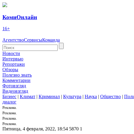
КомиОнлайн
16+
Агентство
Сервисы
Команда
Новости
Интервью
Репортажи
Обзоры
Полезно знать
Комментарии
Фотовзгляд
Видеовзгляд
Бизнес
|
Климат
|
Криминал
|
Культура
|
Наука
|
Общество
|
Пол
диалог
Реклама.
Реклама.
Реклама.
Реклама.
Пятница, 4 февраля, 2022, 18:54
5870
1