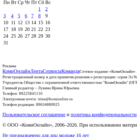
Пн
Вт
Ср
Чт
Пт
Сб
Вс
1
2
3
4
5
6
7
8
9
10
11
12
13
14
15
16
17
18
19
20
21
22
23
24
25
26
27
28
29
30
31
Реклама
КомиОнлайн
Лента
Сервисы
Команда
Сетевое издание «КомиОнлайн».
Регистрационный номер и дата принятия решения о регистрации: серия Эл №
Учредитель Общество с ограниченной ответственностью "КомиОнлайн" (ОГ
Главный редактор – Лукина Ирина Юрьевна.
Телефон: 89225841110
Электронная почта: irina@komionline.ru
Телефон редакции: 89634880925
Пользовательское соглашение
и
политика конфиденциальности
© ООО «КомиОнлайн», 2006–2026. При использовании материал
Не предназначено для лиц моложе 16 лет