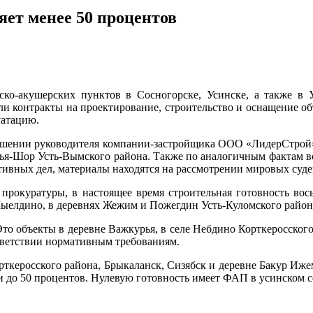
яет менее 50 процентов
ко-акушерских пунктов в Сосногорске, Усинске, а также в 
контракты на проектирование, строительство и оснащение объек
уатацию.
шении руководителя компании-застройщика ООО «ЛидерСтрой»
Илья-Шор Усть-Вымского района. Также по аналогичным фактам 
ивных дел, материалы находятся на рассмотрении мировых суде
рокуратуры, в настоящее время строительная готовность вос
Мыелдино, в деревнях Жежим и Пожегдин Усть-Куломского район
Это объекты в деревне Важкурья, в селе Небдино Корткеросского
тветствии нормативным требованиям.
керосского района, Брыкаланск, Сизябск и деревне Бакур Ижем
ти до 50 процентов. Нулевую готовность имеет ФАП в усинском с