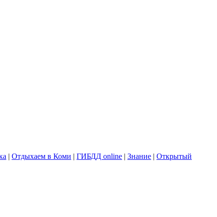
ка
|
Отдыхаем в Коми
|
ГИБДД online
|
Знание
|
Открытый