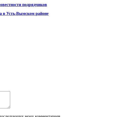
совестности подрядчиков
Па в Усть-Вымском районе
ля последующих моих комментариев.